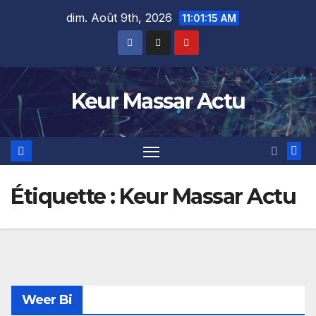
Skip
dim. Août 9th, 2026
11:01:16 AM
to
content
Keur Massar Actu
Étiquette :
Keur Massar Actu
Weer Bi