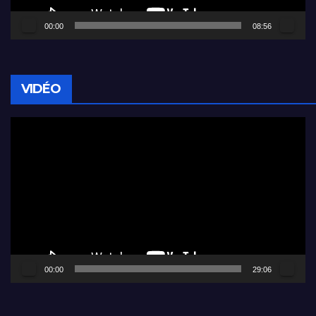
00:00
08:56
VIDÉO
Lecteur
vidéo
00:00
29:06