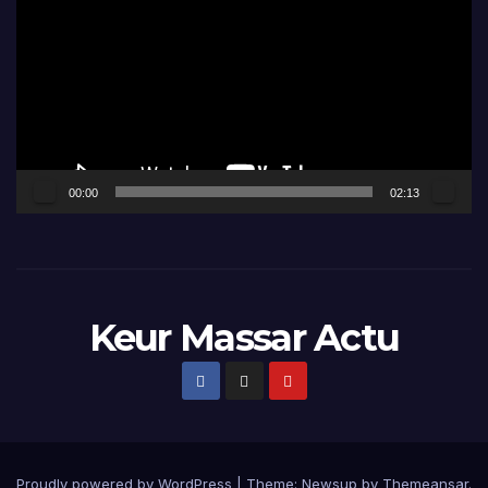
vidéo
00:00
02:13
Keur Massar Actu
Proudly powered by WordPress
|
Theme:
Newsup
by
Themeansar
.