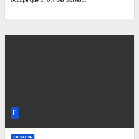
occupé que 8,10% des postes…
EDUCATION