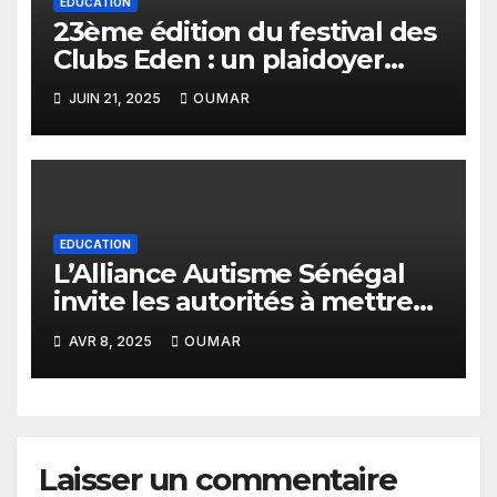
EDUCATION
23ème édition du festival des
Clubs Eden : un plaidoyer
pour un budget sensible aux
JUIN 21, 2025
OUMAR
droits de l’enfant
EDUCATION
L’Alliance Autisme Sénégal
invite les autorités à mettre
en place un programme
AVR 8, 2025
OUMAR
d’inclusion scolaire pour les
enfants autistes
Laisser un commentaire