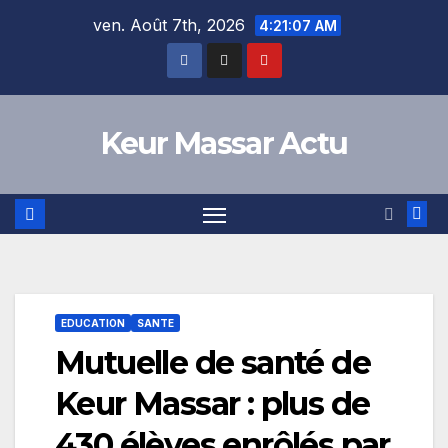
Skip
ven. Août 7th, 2026
4:21:07 AM
to
content
Keur Massar Actu
EDUCATION
SANTE
Mutuelle de santé de
Keur Massar : plus de
430 élèves enrôlés par