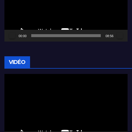
00:00
08:56
VIDÉO
Lecteur
vidéo