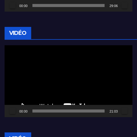
00:00
29:06
VIDÉO
Lecteur
vidéo
00:00
21:03