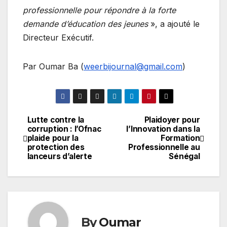
professionnelle pour répondre à la forte
demande d’éducation des jeunes
», a ajouté le
Directeur Exécutif.
Par Oumar Ba (
weerbijournal@gmail.com
)
Lutte contre la
Plaidoyer pour
Navigation
corruption : l’Ofnac
l’Innovation dans la
plaide pour la
Formation
de
protection des
Professionnelle au
lanceurs d’alerte
Sénégal
l’article
By
Oumar