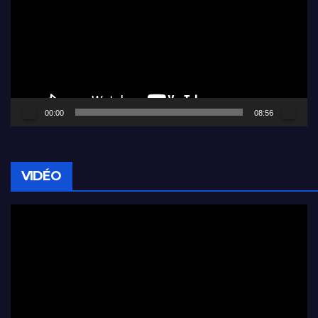
00:00
08:56
VIDÉO
Lecteur
vidéo