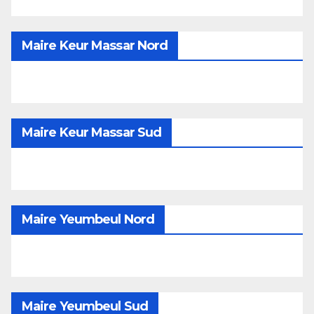
Maire Keur Massar Nord
Maire Keur Massar Sud
Maire Yeumbeul Nord
Maire Yeumbeul Sud