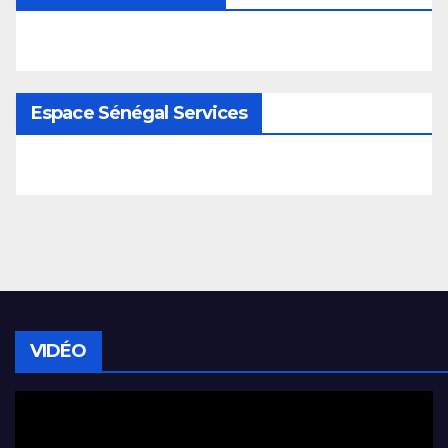
Espace Sénégal Services
VIDÉO
Lecteur
vidéo