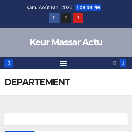
Skip
sam. Août 8th, 2026
1:06:36 PM
to
content
Keur Massar Actu
DEPARTEMENT