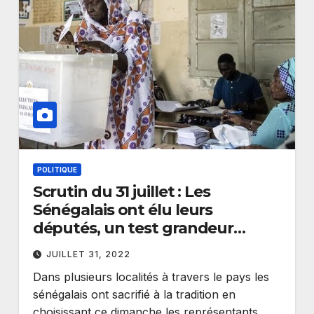
POLITIQUE
Scrutin du 31 juillet : Les
Sénégalais ont élu leurs
députés, un test grandeur
nature pour le Macky
JUILLET 31, 2022
Dans plusieurs localités à travers le pays les
sénégalais ont sacrifié à la tradition en
choisissant ce dimanche les représentants…