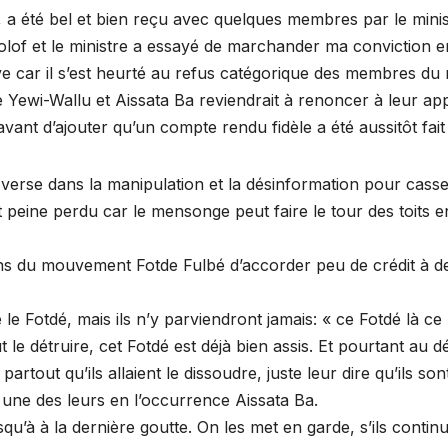
s, a été bel et bien reçu avec quelques membres par le m
of et le ministre a essayé de marchander ma convictio
tive car il s’est heurté au refus catégorique des membres d
e Yewi-Wallu et Aissata Ba reviendrait à renoncer à leur a
avant d’ajouter qu’un compte rendu fidèle a été aussitôt fa
 verse dans la manipulation et la désinformation pour cass
 peine perdu car le mensonge peut faire le tour des toits e
 mouvement Fotde Fulbé d’accorder peu de crédit à de par
 le Fotdé, mais ils n’y parviendront jamais: « ce Fotdé là ce 
le détruire, cet Fotdé est déjà bien assis. Et pourtant au dé
 partout qu’ils allaient le dissoudre, juste leur dire qu’ils 
 une des leurs en l’occurrence Aissata Ba.
jusqu’à à la dernière goutte. On les met en garde, s’ils conti