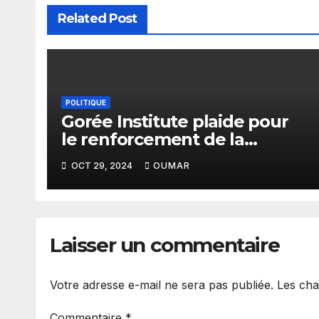
Related Post
POLITIQUE
Gorée Institute plaide pour
le renforcement de la
collaboration entre les OSC
OCT 29, 2024
OUMAR
et la CEDEAO en matière de
démocratie et de la bonne
gouvernance en Afrique de
l’Ouest
Laisser un commentaire
Votre adresse e-mail ne sera pas publiée.
Les cha
Commentaire
*