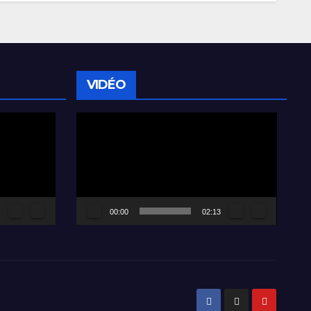
VIDÉO
Lecteur
vidéo
00:00
02:13