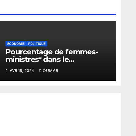
ECONOMIE
POLITIQUE
Pourcentage de femmes-
ministres* dans le
gouvernement de Sonko : Le
AVR 18, 2024
OUMAR
plus bas niveau depuis 2012