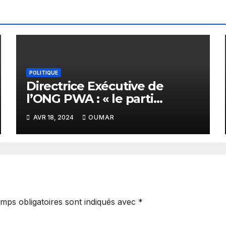
POLITIQUE
Directrice Exécutive de
l’ONG PWA : « le parti
PASTEF et sa coalition sont
AVR 18, 2024
OUMAR
très masculins »
mps obligatoires sont indiqués avec
*