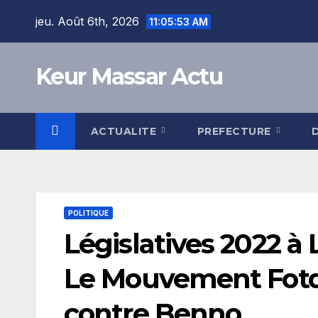
Skip
jeu. Août 6th, 2026
11:05:54 AM
to
content
Keur Massar Actu
ACTUALITE
PREFECTURE
POLITIQUE
Législatives 2022 à 
Le Mouvement Fotdé 
contre Benno