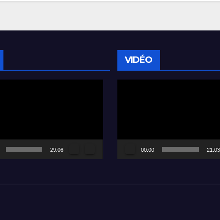
VIDÉO
Lecteur
vidéo
29:06
00:00
21:03