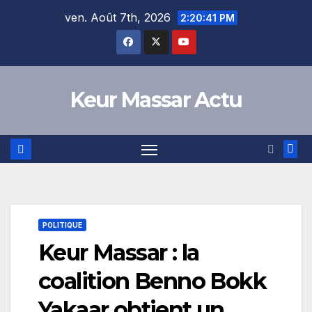
Skip
ven. Août 7th, 2026
2:20:41 PM
to
content
Keur Massar Actu
POLITIQUE
Keur Massar : la
coalition Benno Bokk
Yakaar obtient un