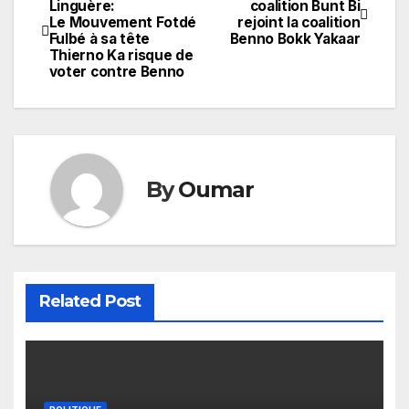
Linguère:
coalition Bunt Bi
Le Mouvement Fotdé
rejoint la coalition
de
Fulbé à sa tête
Benno Bokk Yakaar
Thierno Ka risque de
l’article
voter contre Benno
By
Oumar
Related Post