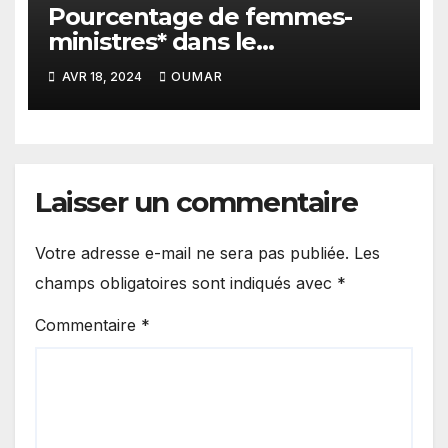
Pourcentage de femmes-
ministres* dans le
gouvernement de Sonko : Le
AVR 18, 2024
OUMAR
plus bas niveau depuis 2012
Laisser un commentaire
Votre adresse e-mail ne sera pas publiée.
Les
champs obligatoires sont indiqués avec
*
Commentaire
*