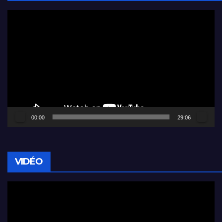
Lecteur
vidéo
00:00
29:06
VIDÉO
Lecteur
vidéo