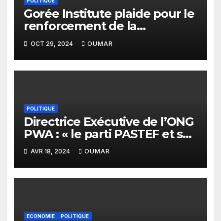
POLITIQUE
Gorée Institute plaide pour le
renforcement de la
collaboration entre les OSC et
OCT 29, 2024
OUMAR
la CEDEAO en matière de
démocratie et de la bonne
gouvernance en Afrique de
l’Ouest
POLITIQUE
Directrice Exécutive de l’ONG
PWA : « le parti PASTEF et sa
coalition sont très masculins
AVR 18, 2024
OUMAR
»
ECONOMIE
POLITIQUE