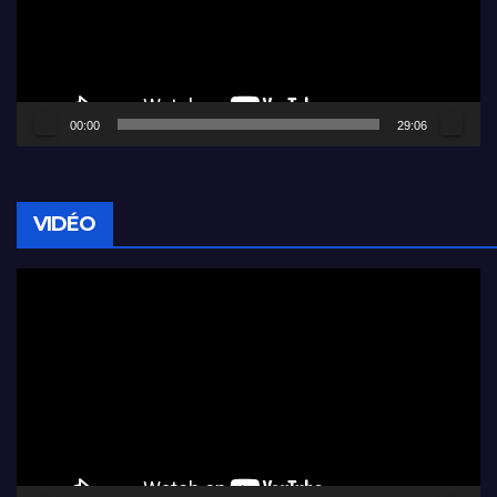
00:00
29:06
VIDÉO
Lecteur
vidéo