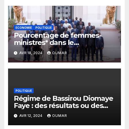
démocratie et de la bonne
gouvernance en Afrique de
l’Ouest
ECONOMIE
POLITIQUE
Pourcentage de femmes-
ministres* dans le
gouvernement de Sonko : Le
AVR 18, 2024
OUMAR
plus bas niveau depuis 2012
POLITIQUE
Régime de Bassirou Diomaye
Faye : des résultats ou des
sanctions à la fin du 1er
AVR 12, 2024
OUMAR
mandat