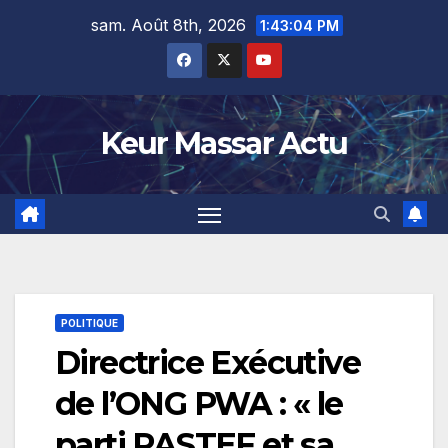
Skip
sam. Août 8th, 2026
1:43:05 PM
to
content
Keur Massar Actu
POLITIQUE
Directrice Exécutive
de l’ONG PWA : « le
parti PASTEF et sa