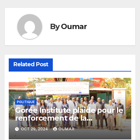
By
Oumar
Related Post
POLITIQUE
Gorée Institute plaide pour le
renforcement de la
collaboration entre les OSC et
OCT 29, 2024
OUMAR
la CEDEAO en matière de