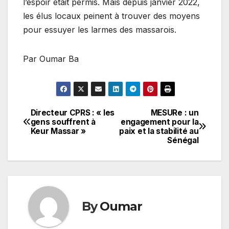
l’espoir était permis. Mais depuis janvier 2022,
les élus locaux peinent à trouver des moyens
pour essuyer les larmes des massarois.
Par Oumar Ba
Directeur CPRS : « les
MESURe : un
Navigation
gens souffrent à
engagement pour la
Keur Massar »
paix et la stabilité au
de
Sénégal
l’article
By
Oumar