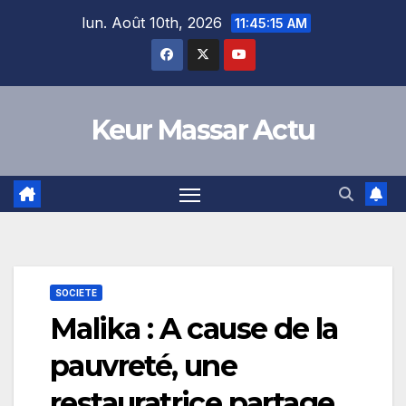
Skip
lun. Août 10th, 2026
11:45:16 AM
to
content
Keur Massar Actu
SOCIETE
Malika : A cause de la
pauvreté, une
restauratrice partage