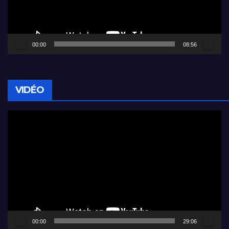
00:00
08:56
VIDÉO
Lecteur
vidéo
00:00
29:06