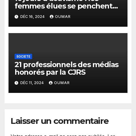
femmes élues se penchent
sur les violences faites aux
DÉC 16, 2024
OUMAR
filles et aux femmes
SOCIETE
21 professionnels des médias
honorés par la CJRS
DÉC 11, 2024
OUMAR
Laisser un commentaire