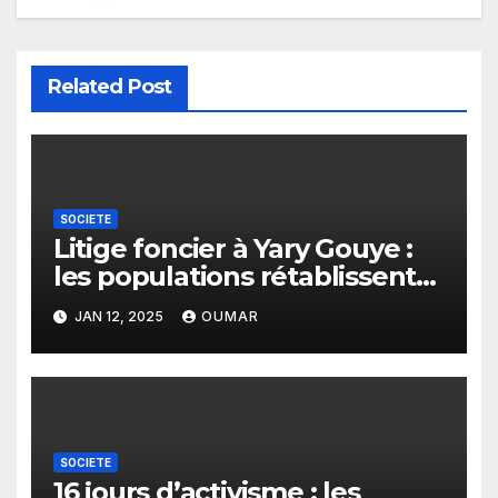
Related Post
SOCIETE
Litige foncier à Yary Gouye :
les populations rétablissent
la vérité
JAN 12, 2025
OUMAR
SOCIETE
16 jours d’activisme : les