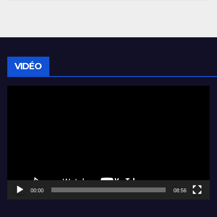
VIDÉO
Lecteur
vidéo
00:00
08:56