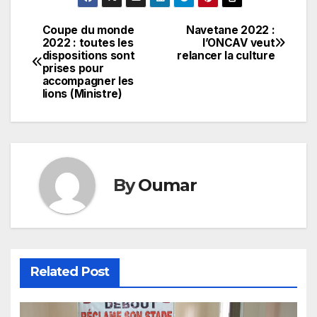
Coupe du monde
Navetane 2022 :
Navigation
2022 : toutes les
l’ONCAV veut
dispositions sont
relancer la culture
de
prises pour
accompagner les
l’article
lions (Ministre)
By
Oumar
Related Post