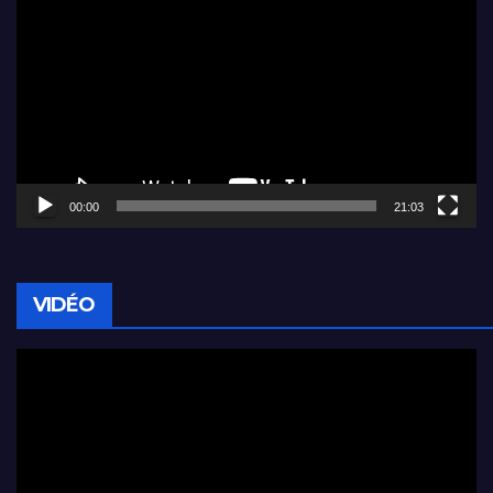
vidéo
00:00
21:03
VIDÉO
Lecteur
vidéo