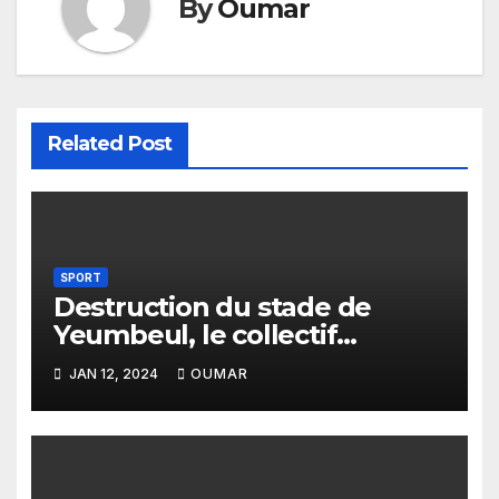
By
Oumar
Related Post
SPORT
Destruction du stade de
Yeumbeul, le collectif
Yeumbeul débout porte
JAN 12, 2024
OUMAR
plainte contre le Maire
Babacar Ndao