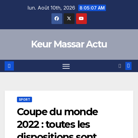
Skip
lun. Août 10th, 2026
8:05:07 AM
to
content
Keur Massar Actu
SPORT
Coupe du monde
2022 : toutes les
dispositions sont