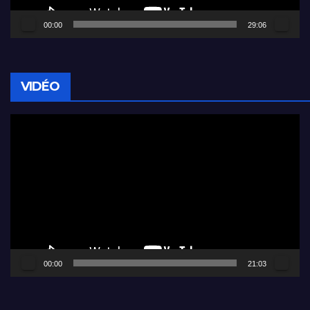
00:00
29:06
VIDÉO
Lecteur
vidéo
00:00
21:03