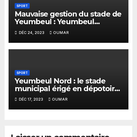
SPORT
Mauvaise gestion du stade de
Yeumbeul : Yeumbeul
débout réclame la tête de
DÉC 24, 2023
OUMAR
Babacar Ndao
SPORT
Yeumbeul Nord : le stade
municipal érigé en dépotoir
de gravats
DÉC 17, 2023
OUMAR