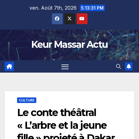
Skip
ven. Août 7th, 2026
5:13:31 PM
to
content
Keur Massar Actu
CULTURE
Le conte théâtral
« L’arbre et la jeune
fille » projeté à Dakar