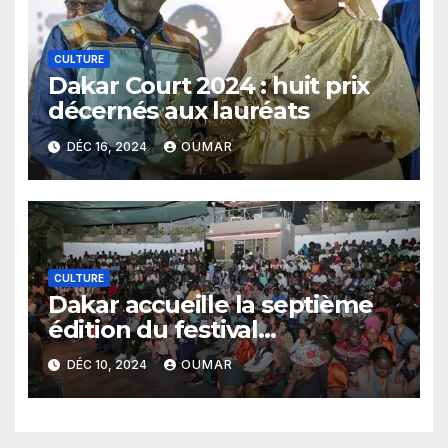
CULTURE
Dakar Court 2024 : huit prix
décernés aux lauréats
DÉC 16, 2024
OUMAR
CULTURE
Dakar accueille la septième
édition du festival
international de court-
DÉC 10, 2024
OUMAR
métrage