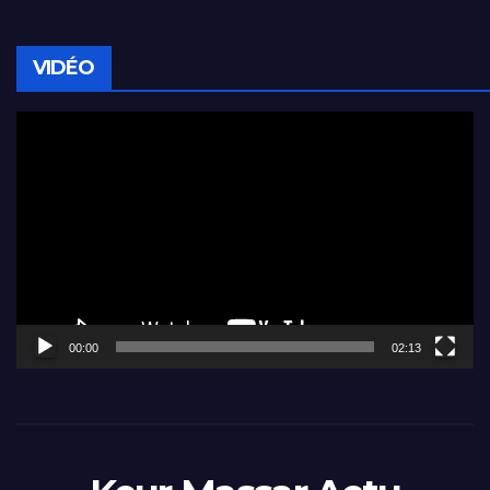
VIDÉO
Lecteur
vidéo
00:00
02:13