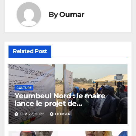
By
Oumar
Related Post
CULTURE
Yeumbeul Nord : le maire
lance le projet de
construction d’un centre
FÉV 27, 2025
OUMAR
socioculturel