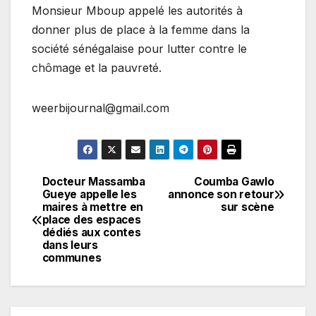
Monsieur Mboup appelé les autorités à
donner plus de place à la femme dans la
société sénégalaise pour lutter contre le
chômage et la pauvreté.
weerbijournal@gmail.com
Docteur Massamba
Coumba Gawlo
Navigation
Gueye appelle les
annonce son retour
maires à mettre en
sur scène
de
place des espaces
dédiés aux contes
l’article
dans leurs
communes