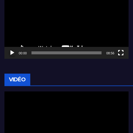
vidéo
00:00
08:56
VIDÉO
Lecteur
vidéo