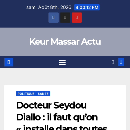
Skip
sam. Août 8th, 2026
4:00:13 PM
to
content
Keur Massar Actu
POLITIQUE
SANTE
Docteur Seydou
Diallo : il faut qu’on
« installe dans toutes