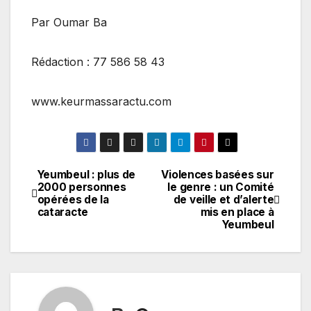
Par Oumar Ba
Rédaction : 77 586 58 43
www.keurmassaractu.com
Yeumbeul : plus de
Violences basées sur
Navigation
2000 personnes
le genre : un Comité
opérées de la
de veille et d’alerte
de
cataracte
mis en place à
Yeumbeul
l’article