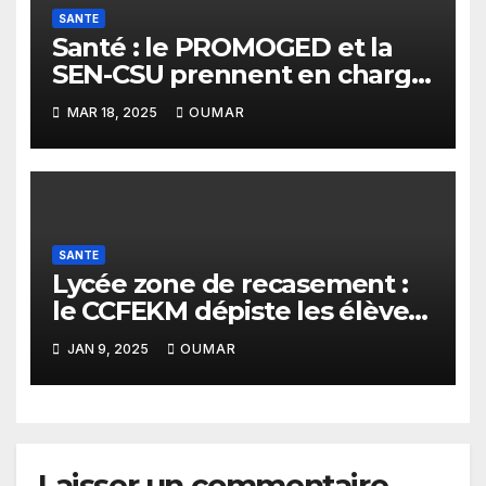
SANTE
Santé : le PROMOGED et la
SEN-CSU prennent en charge
les récupérateurs de
MAR 18, 2025
OUMAR
Mbeubeuss
SANTE
Lycée zone de recasement :
le CCFEKM dépiste les élèves
du VIH
JAN 9, 2025
OUMAR
Laisser un commentaire