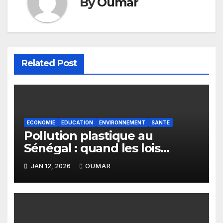
By
Oumar
Related Post
ECONOMIE
EDUCATION
ENVIRONNEMENT
SANTE
Pollution plastique au
Sénégal : quand les lois
restent sans effet
JAN 12, 2026
OUMAR