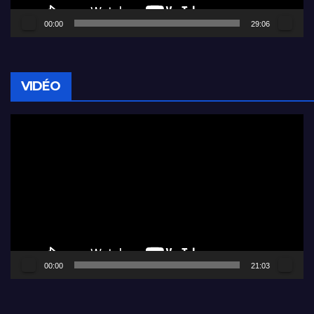
00:00
29:06
VIDÉO
Lecteur
vidéo
00:00
21:03