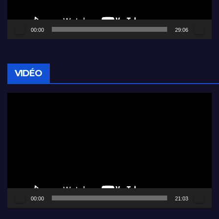
00:00
29:06
VIDÉO
Lecteur
vidéo
00:00
21:03