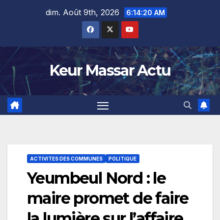
Skip
dim. Août 9th, 2026
6:14:20 AM
to
content
Keur Massar Actu
ACTIVITES DES COMMUNES
POLITIQUE
Yeumbeul Nord : le
maire promet de faire
la lumière sur l’affaire