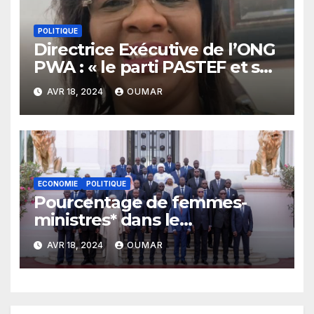
l’Ouest
POLITIQUE
Directrice Exécutive de l’ONG
PWA : « le parti PASTEF et sa
coalition sont très masculins
AVR 18, 2024
OUMAR
»
ECONOMIE
POLITIQUE
Pourcentage de femmes-
ministres* dans le
gouvernement de Sonko : Le
AVR 18, 2024
OUMAR
plus bas niveau depuis 2012