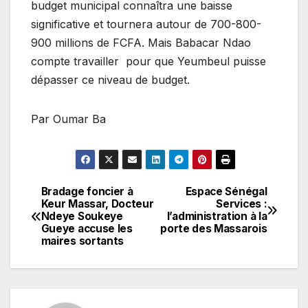
budget municipal connaîtra une baisse
significative et tournera autour de 700-800-
900 millions de FCFA. Mais Babacar Ndao
compte travailler pour que Yeumbeul puisse
dépasser ce niveau de budget.
Par Oumar Ba
Bradage foncier à
Espace Sénégal
Navigation
Keur Massar, Docteur
Services :
Ndeye Soukeye
l’administration à la
de
Gueye accuse les
porte des Massarois
maires sortants
l’article