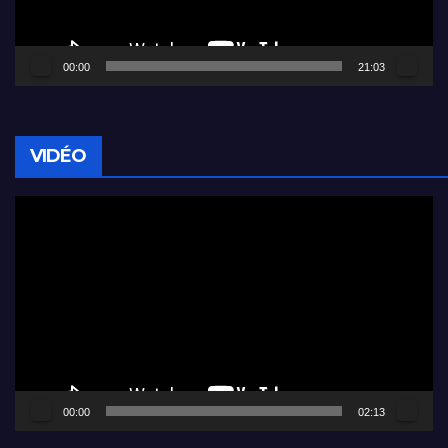
00:00
21:03
VIDÉO
Lecteur
vidéo
00:00
02:13