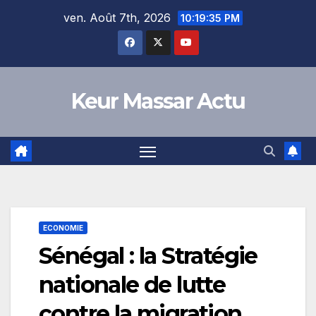
Skip
ven. Août 7th, 2026
10:19:35 PM
to
content
Keur Massar Actu
ECONOMIE
Sénégal : la Stratégie
nationale de lutte
contre la migration