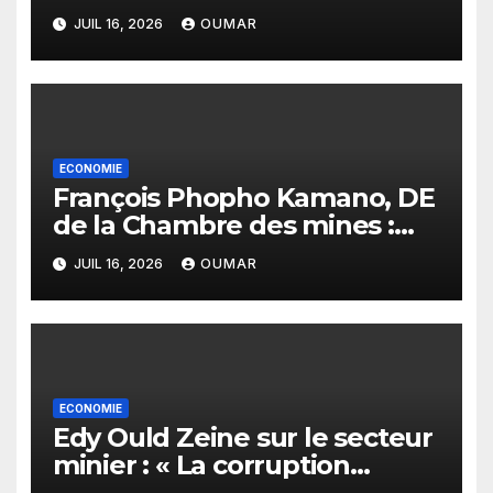
Sénégal : « C’est l’Etat qui doit
JUIL 16, 2026
OUMAR
assurer le financement des
infrastructures »
ECONOMIE
François Phopho Kamano, DE
de la Chambre des mines :
« la Guinée est aujourd’hui la
JUIL 16, 2026
OUMAR
meilleure des destinations »
ECONOMIE
Edy Ould Zeine sur le secteur
minier : « La corruption
n’existe pas en Mauritanie »