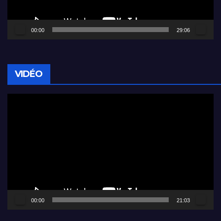
00:00
29:06
VIDÉO
Lecteur
vidéo
00:00
21:03