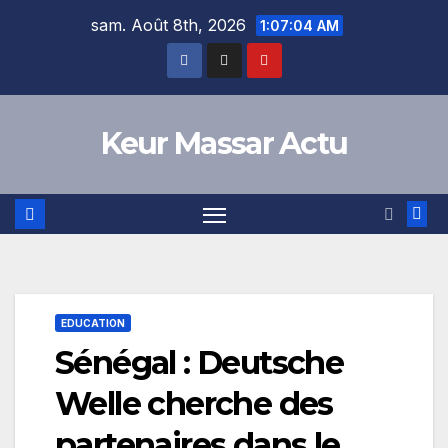
Skip
sam. Août 8th, 2026
1:07:04 AM
to
content
Keur Massar Actu
EDUCATION
Sénégal : Deutsche
Welle cherche des
partenaires dans le