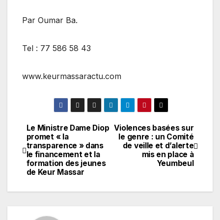
Par Oumar Ba.
Tel : 77 586 58 43
www.keurmassaractu.com
Le Ministre Dame Diop
Violences basées sur
Navigation
promet « la
le genre : un Comité
transparence » dans
de veille et d’alerte
de
le financement et la
mis en place à
formation des jeunes
Yeumbeul
l’article
de Keur Massar