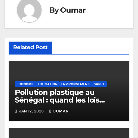
By
Oumar
Related Post
ECONOMIE
EDUCATION
ENVIRONNEMENT
SANTE
Pollution plastique au
Sénégal : quand les lois
restent sans effet
JAN 12, 2026
OUMAR