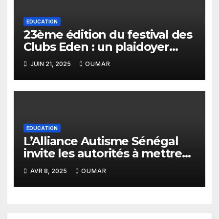
EDUCATION
23ème édition du festival des
Clubs Eden : un plaidoyer
pour un budget sensible aux
JUIN 21, 2025
OUMAR
droits de l’enfant
EDUCATION
L’Alliance Autisme Sénégal
invite les autorités à mettre
en place un programme
AVR 8, 2025
OUMAR
d’inclusion scolaire pour les
enfants autistes