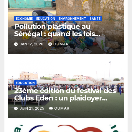
ECONOMIE
EDUCATION
ENVIRONNEMENT
SANTE
Pollution plastique au
Sénégal : quand les lois
restent sans effet
JAN 12, 2026
OUMAR
EDUCATION
23ème édition du festival des
Clubs Eden : un plaidoyer
pour un budget sensible aux
JUIN 21, 2025
OUMAR
droits de l’enfant