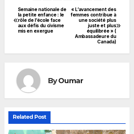
Semaine nationale de
« L’avancement des
Navigation
la petite enfance : le
femmes contribue à
rôle de l’école face
une société plus
de
aux défis du civisme
juste et plus
mis en exergue
équilibrée » (
l’article
Ambassadeure du
Canada)
By
Oumar
Related Post