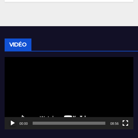
VIDÉO
Lecteur
vidéo
00:00
08:56