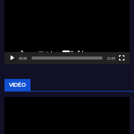
vidéo
00:00
21:03
VIDÉO
Lecteur
vidéo