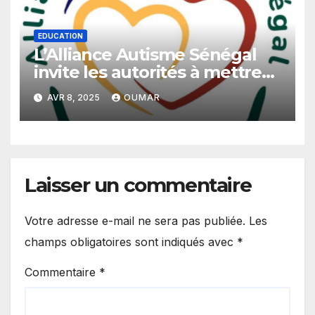
EDUCATION
L’Alliance Autisme Sénégal
invite les autorités à mettre
en place un programme
AVR 8, 2025
OUMAR
d’inclusion scolaire pour les
enfants autistes
Laisser un commentaire
Votre adresse e-mail ne sera pas publiée.
Les
champs obligatoires sont indiqués avec
*
Commentaire
*