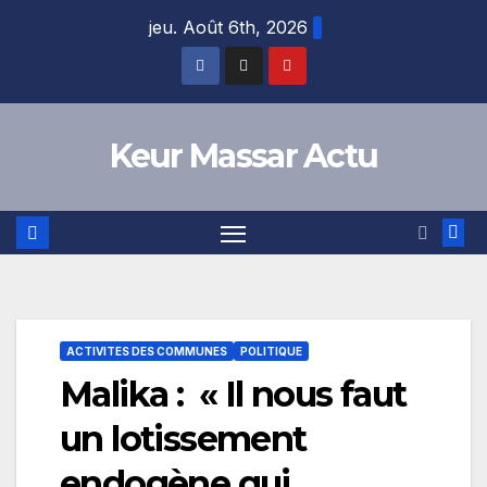
Skip
jeu. Août 6th, 2026
to
content
Keur Massar Actu
ACTIVITES DES COMMUNES
POLITIQUE
Malika : « Il nous faut
un lotissement
endogène qui