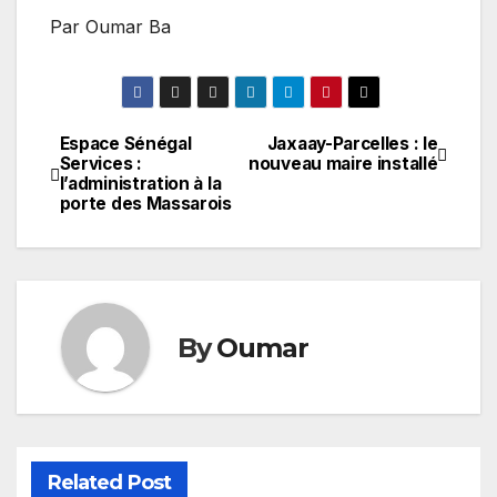
Par Oumar Ba
Espace Sénégal
Jaxaay-Parcelles : le
Navigation
Services :
nouveau maire installé
l’administration à la
de
porte des Massarois
l’article
By
Oumar
Related Post