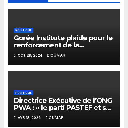
POLITIQUE
Gorée Institute plaide pour le
renforcement de la
collaboration entre les OSC et
OCT 29, 2024
OUMAR
la CEDEAO en matière de
démocratie et de la bonne
gouvernance en Afrique de
l’Ouest
POLITIQUE
Directrice Exécutive de l’ONG
PWA : « le parti PASTEF et sa
coalition sont très masculins
AVR 18, 2024
OUMAR
»