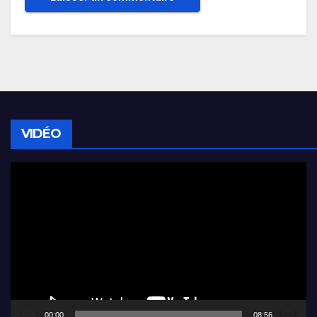
VIDÉO
Lecteur
vidéo
00:00
08:56