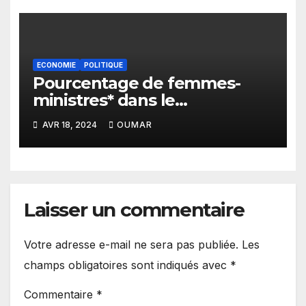
ECONOMIE
POLITIQUE
Pourcentage de femmes-
ministres* dans le
gouvernement de Sonko : Le
AVR 18, 2024
OUMAR
plus bas niveau depuis 2012
Laisser un commentaire
Votre adresse e-mail ne sera pas publiée.
Les
champs obligatoires sont indiqués avec
*
Commentaire
*