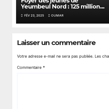
Foyer des jeunes de
Yeumbeul Nord : 125 millions
FCFA pour un bâtiment de
FÉV 23, 2025
OUMAR
plus de 40 ans
Laisser un commentaire
Votre adresse e-mail ne sera pas publiée.
Les cha
Commentaire
*