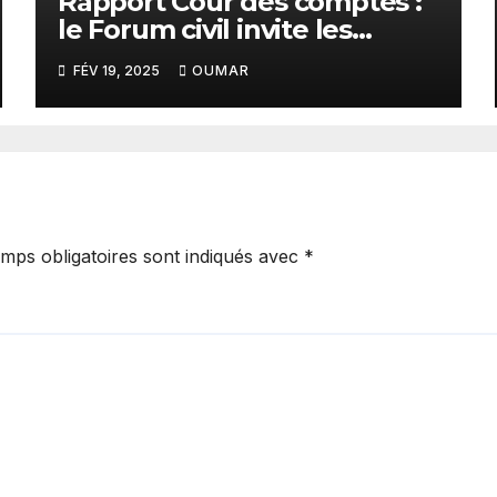
Rapport Cour des comptes :
le Forum civil invite les
citoyens à s’engager pour
FÉV 19, 2025
OUMAR
que la lumière soit faite sur
les zones d’ombre
mps obligatoires sont indiqués avec
*