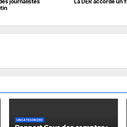
des journalistes
La DER accorde un f
tin
UNCATEGORIZED