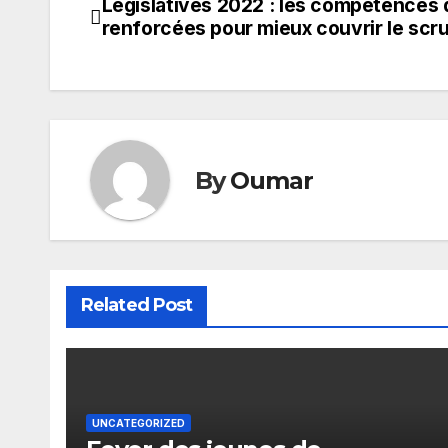
Législatives 2022 : les compétences 
Navigation
renforcées pour mieux couvrir le scru
de
l’article
By
Oumar
Related Post
UNCATEGORIZED