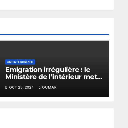
UNCATEGORIZED
Emigration irrégulière : le
Ministère de l’intérieur met
en service un numéro vert
OCT 25, 2024
OUMAR