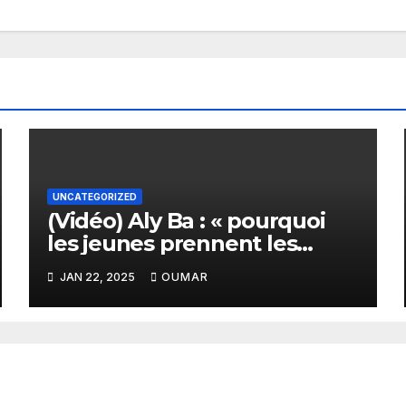
UNCATEGORIZED
(Vidéo) Aly Ba : « pourquoi
les jeunes prennent les
pirogues pour se rendre en
JAN 22, 2025
OUMAR
Europe »