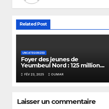
Related Post
UNCATEGORIZED
Foyer des jeunes de
Yeumbeul Nord : 125 millions
FCFA pour un bâtiment de
FÉV 23, 2025
OUMAR
plus de 40 ans
Laisser un commentaire