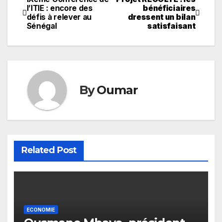
Navigation
l’ITIE : encore des
bénéficiaires
défis à relever au
dressent un bilan
de
Sénégal
satisfaisant
l’article
By
Oumar
Related Post
ECONOMIE