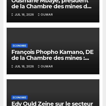
Ousmane Mbaye, président
de la Chambre des mines du
Sénégal : « C’est l’Etat qui doit
JUIL 16, 2026
OUMAR
assurer le financement des
infrastructures »
ECONOMIE
François Phopho Kamano, DE
de la Chambre des mines :
« la Guinée est aujourd’hui la
JUIL 16, 2026
OUMAR
meilleure des destinations »
ECONOMIE
Edy Ould Zeine sur le secteur