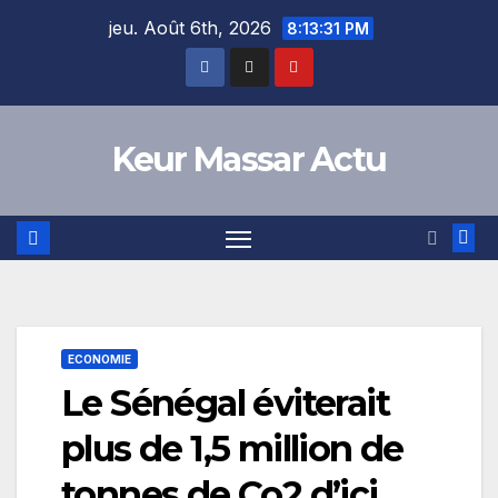
Skip
jeu. Août 6th, 2026
8:13:32 PM
to
content
Keur Massar Actu
ECONOMIE
Le Sénégal éviterait
plus de 1,5 million de
tonnes de Co2 d’ici