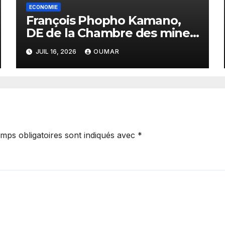
ECONOMIE
François Phopho Kamano,
DE de la Chambre des mines
: « la Guinée est aujourd’hui
JUIL 16, 2026
OUMAR
la meilleure des
destinations »
mps obligatoires sont indiqués avec
*