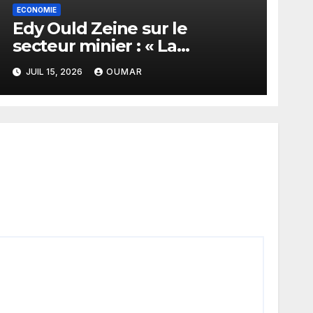
ECONOMIE
Edy Ould Zeine sur le
secteur minier : « La
corruption n’existe pas en
JUIL 15, 2026
OUMAR
Mauritanie »