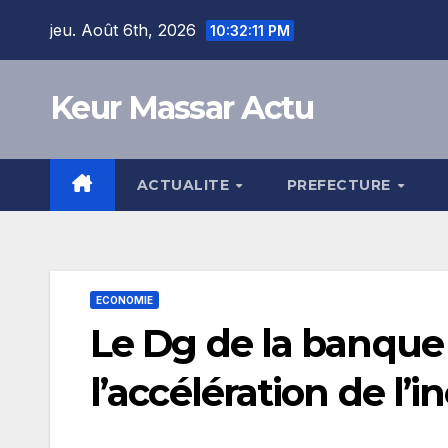
Skip
jeu. Août 6th, 2026
10:32:13 PM
to
content
Keur Massar Actu
ACTUALITE
PREFECTURE
ECONOMIE
Le Dg de la banque
l’accélération de l’i