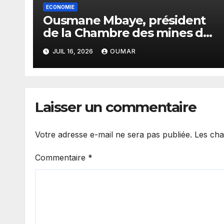
ECONOMIE
Ousmane Mbaye, président
de la Chambre des mines du
Sénégal : « C’est l’Etat qui
JUIL 16, 2026
OUMAR
doit assurer le financement
des infrastructures »
Laisser un commentaire
Votre adresse e-mail ne sera pas publiée.
Les cha
Commentaire
*