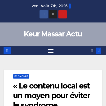
Skip
ven. Août 7th, 2026
to
content
Keur Massar Actu
ECONOMIE
« Le contenu local est
un moyen pour éviter
le syndrome