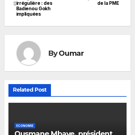
irrégulière : des
de la PME
de
Badienou Gokh
impliquées
l’article
By
Oumar
Related Post
ECONOMIE
Ousmane Mbaye, président