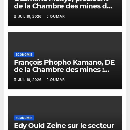
de la Chambre des mines du
Sénégal : « C’est l’Etat qui doit
JUIL 16, 2026
OUMAR
assurer le financement des
infrastructures »
ECONOMIE
François Phopho Kamano, DE
de la Chambre des mines :
« la Guinée est aujourd’hui la
JUIL 16, 2026
OUMAR
meilleure des destinations »
ECONOMIE
Edy Ould Zeine sur le secteur