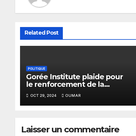
Related Post
POLITIQUE
Gorée Institute plaide pour
le renforcement de la
collaboration entre les OSC
OCT 29, 2024
OUMAR
et la CEDEAO en matière de
démocratie et de la bonne
gouvernance en Afrique de
l’Ouest
Laisser un commentaire