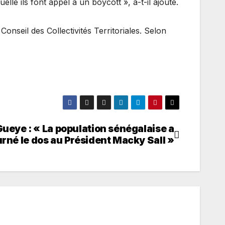
lle ils font appel à un boycott », a-t-il ajouté.
nseil des Collectivités Territoriales. Selon
ueye : « La population sénégalaise a
urné le dos au Président Macky Sall »