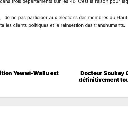
ns trois départements sur les 46. C’est la raison pour laque
i, de ne pas participer aux élections des membres du Haut Co
aite les clients politiques et la réinsertion des transhumants.
lition Yewwi-Wallu est
Docteur Soukey G
définitivement to