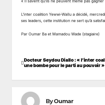
« Il savent qu’ils ne peuvent même pas gagner da
L’inter coalition Yewwi-Wallu a décidé, mercred
ses leaders, cette institution ne sert qu’à satisf
Par Oumar Ba et Mamadou Wade (stagiaire)
Docteur Seydou Diallo : « l’inter coa
Navigation
une bombe pour le parti au pouvoir »
de
l’article
By
Oumar