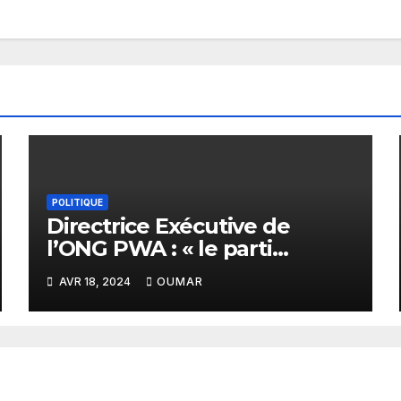
POLITIQUE
Directrice Exécutive de
l’ONG PWA : « le parti
PASTEF et sa coalition sont
AVR 18, 2024
OUMAR
très masculins »