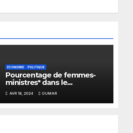
ECONOMIE
POLITIQUE
Pourcentage de femmes-
ministres* dans le
gouvernement de Sonko : Le
AVR 18, 2024
OUMAR
plus bas niveau depuis 2012