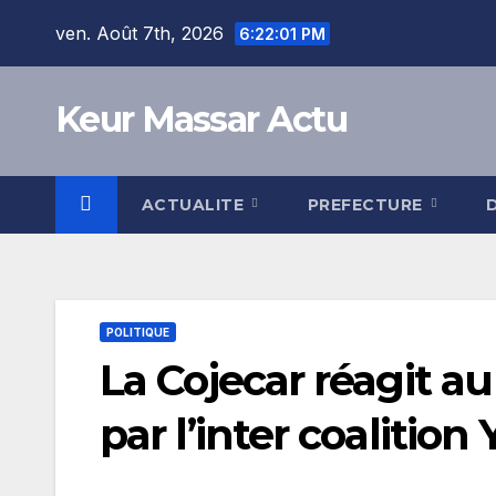
Skip
ven. Août 7th, 2026
6:22:02 PM
to
content
Keur Massar Actu
ACTUALITE
PREFECTURE
POLITIQUE
La Cojecar réagit a
par l’inter coaliti