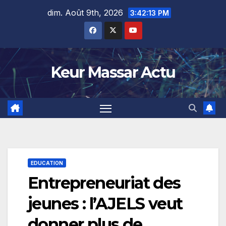
Skip
dim. Août 9th, 2026
3:42:14 PM
to
content
Keur Massar Actu
EDUCATION
Entrepreneuriat des
jeunes : l’AJELS veut
donner plus de