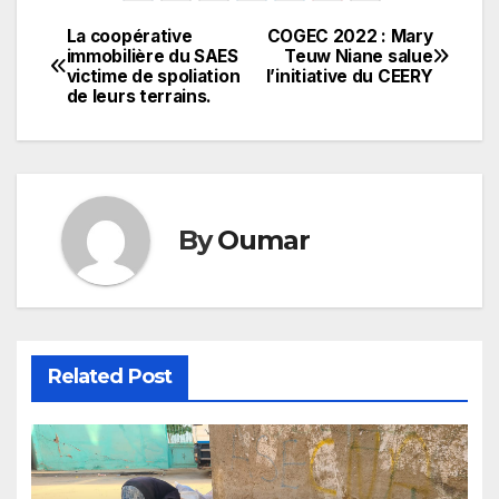
La coopérative
COGEC 2022 : Mary
Navigation
immobilière du SAES
Teuw Niane salue
victime de spoliation
l’initiative du CEERY
de
de leurs terrains.
l’article
By
Oumar
Related Post