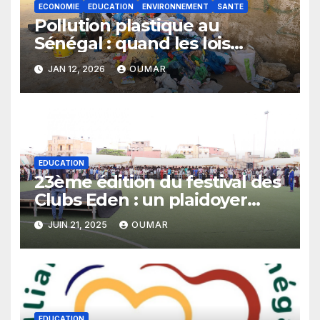
ECONOMIE
EDUCATION
ENVIRONNEMENT
SANTE
Pollution plastique au
Sénégal : quand les lois
restent sans effet
JAN 12, 2026
OUMAR
EDUCATION
23ème édition du festival des
Clubs Eden : un plaidoyer
pour un budget sensible aux
JUIN 21, 2025
OUMAR
droits de l’enfant
EDUCATION