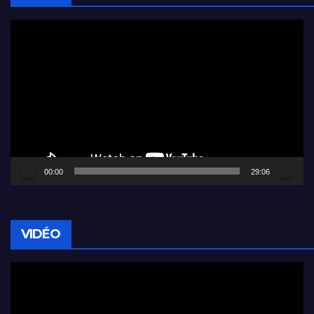
Lecteur
vidéo
00:00
29:06
VIDÉO
Lecteur
vidéo