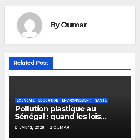
By
Oumar
Related Post
ECONOMIE
EDUCATION
ENVIRONNEMENT
SANTE
Pollution plastique au
Sénégal : quand les lois
restent sans effet
JAN 12, 2026
OUMAR