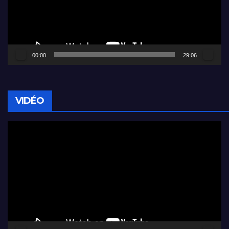
00:00
29:06
VIDÉO
Lecteur
vidéo