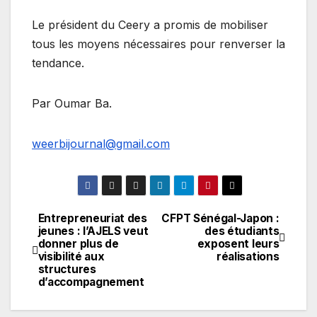
Le président du Ceery a promis de mobiliser
tous les moyens nécessaires pour renverser la
tendance.
Par Oumar Ba.
weerbijournal@gmail.com
Entrepreneuriat des
CFPT Sénégal-Japon :
Navigation
jeunes : l’AJELS veut
des étudiants
donner plus de
exposent leurs
de
visibilité aux
réalisations
structures
l’article
d’accompagnement