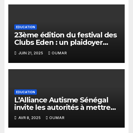
EDUCATION
23ème édition du festival des
Clubs Eden : un plaidoyer
pour un budget sensible aux
JUIN 21, 2025
OUMAR
droits de l’enfant
EDUCATION
L’Alliance Autisme Sénégal
invite les autorités à mettre
en place un programme
AVR 8, 2025
OUMAR
d’inclusion scolaire pour les
enfants autistes