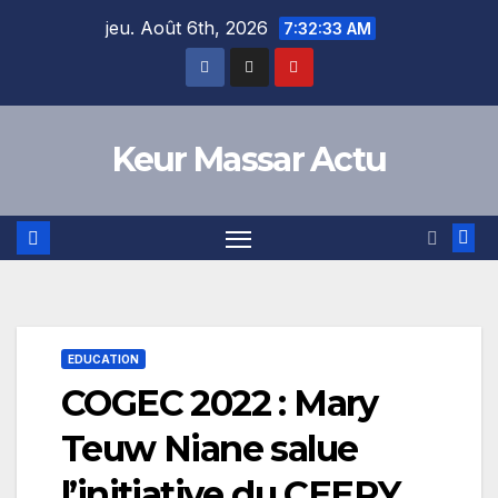
Skip
jeu. Août 6th, 2026
7:32:33 AM
to
content
Keur Massar Actu
EDUCATION
COGEC 2022 : Mary
Teuw Niane salue
l’initiative du CEERY