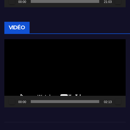
00:00
21:03
VIDÉO
Lecteur
vidéo
00:00
02:13