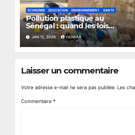
ECONOMIE
EDUCATION
ENVIRONNEMENT
SANTE
Pollution plastique au
Sénégal : quand les lois
restent sans effet
JAN 12, 2026
OUMAR
Laisser un commentaire
Votre adresse e-mail ne sera pas publiée.
Les cha
Commentaire
*