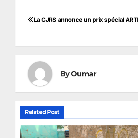
La CJRS annonce un prix spécial ART
Navigation
de
l’article
By
Oumar
Related Post