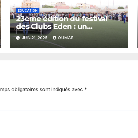
EDUCATION
23ème édition du festival
des Clubs Eden : un
plaidoyer pour un budget
JUIN 21, 2025
OUMAR
sensible aux droits de
l’enfant
mps obligatoires sont indiqués avec
*