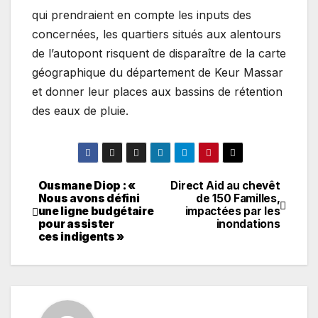
qui prendraient en compte les inputs des
concernées, les quartiers situés aux alentours
de l’autopont risquent de disparaître de la carte
géographique du département de Keur Massar
et donner leur places aux bassins de rétention
des eaux de pluie.
Ousmane Diop : «
Direct Aid au chevêt
Navigation
Nous avons défini
de 150 Familles,
une ligne budgétaire
impactées par les
de
pour assister
inondations
ces indigents »
l’article