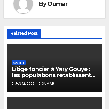
By
Oumar
Related Post
SOCIETE
Litige foncier à Yary Gouye :
les populations rétablissent
la vérité
JAN 12, 2025
OUMAR