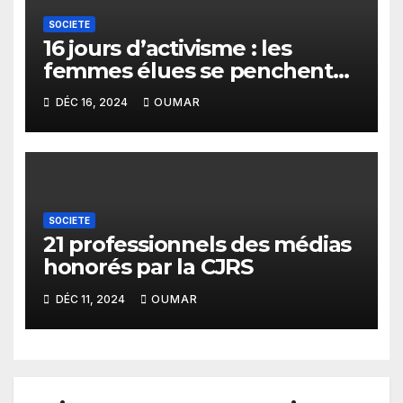
SOCIETE
16 jours d’activisme : les
femmes élues se penchent
sur les violences faites aux
DÉC 16, 2024
OUMAR
filles et aux femmes
SOCIETE
21 professionnels des médias
honorés par la CJRS
DÉC 11, 2024
OUMAR