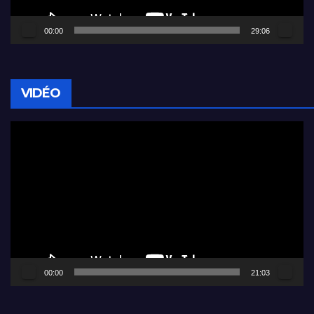
00:00
29:06
VIDÉO
Lecteur
vidéo
00:00
21:03