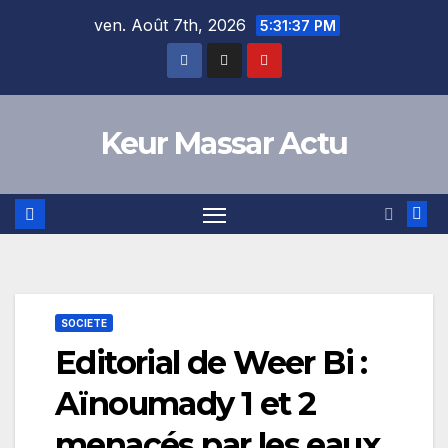
Skip
ven. Août 7th, 2026
5:31:38 PM
to
content
Keur Massar Actu
SOCIETE
Editorial de Weer Bi :
Aïnoumady 1 et 2
menacés par les eaux