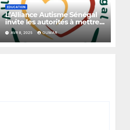
EDUCATION
L’Alliance Autisme Sénégal
invite les autorités à mettre
en place un programme
AVR 8, 2025
OUMAR
d’inclusion scolaire pour les
enfants autistes