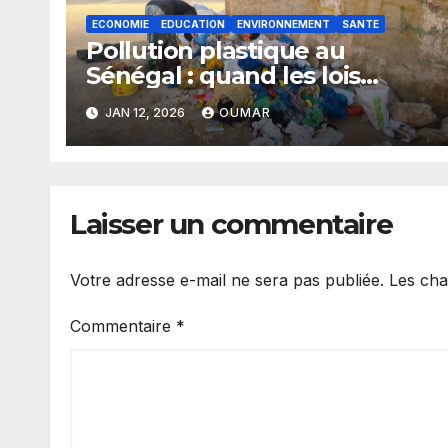
ECONOMIE
EDUCATION
ENVIRONNEMENT
SANTE
Pollution plastique au
Sénégal : quand les lois
restent sans effet
JAN 12, 2026
OUMAR
Laisser un commentaire
Votre adresse e-mail ne sera pas publiée.
Les cha
Commentaire
*