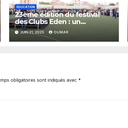
EDUCATION
23ème édition du festival
des Clubs Eden : un
plaidoyer pour un budget
JUIN 21, 2025
OUMAR
sensible aux droits de
l’enfant
mps obligatoires sont indiqués avec
*