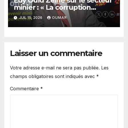
Edy Ould Zeine sur le secteur
minier : « La corruption
n’existe pas en Mauritanie »
JUIL 15, 2026
OUMAR
Laisser un commentaire
Votre adresse e-mail ne sera pas publiée.
Les
champs obligatoires sont indiqués avec
*
Commentaire
*