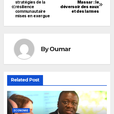
Navigation
stratégies de la
Massar : le
résilience
déversoir des eaux
de
communautaire
et des larmes
mises en exergue
l’article
By
Oumar
Related Post
ECONOMIE