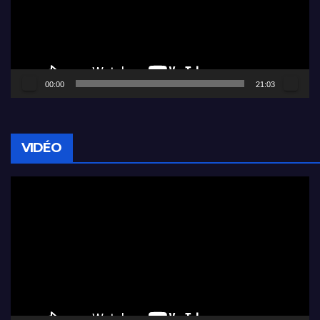
00:00
21:03
VIDÉO
Lecteur
vidéo