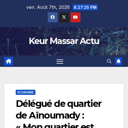
Skip
ven. Août 7th, 2026
8:27:25 PM
to
content
Keur Massar Actu
ECONOMIE
Délégué de quartier
de Aïnoumady :
« Mon quartier est