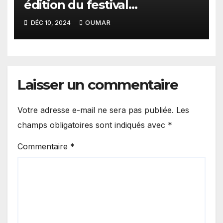
édition du festival
international de court-
DÉC 10, 2024
OUMAR
métrage
Laisser un commentaire
Votre adresse e-mail ne sera pas publiée.
Les
champs obligatoires sont indiqués avec
*
Commentaire
*