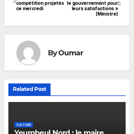
compétition projetés
le gouvernement pour
de
ce mercredi
leurs satisfactions »
(Ministre)
l’article
By
Oumar
Related Post
CULTURE
Yeumbeul Nord : le maire