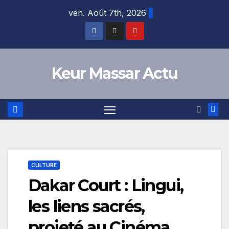
Skip
ven. Août 7th, 2026
to
content
Keur Massar Actu
CULTURE
Dakar Court : Lingui,
les liens sacrés,
projeté au Cinéma