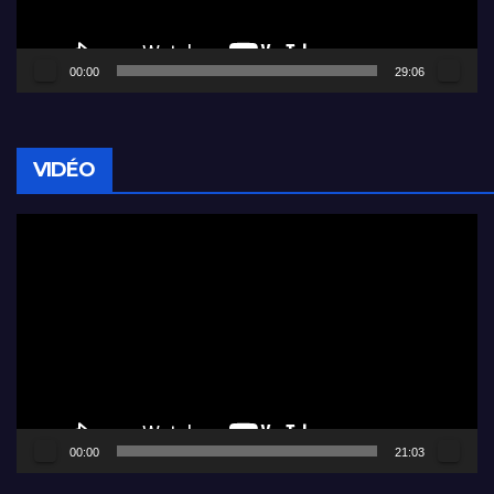
00:00
29:06
VIDÉO
Lecteur
vidéo
00:00
21:03