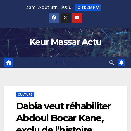
Skip
sam. Août 8th, 2026
10:11:27 PM
to
content
Keur Massar Actu
CULTURE
Dabia veut réhabiliter
Abdoul Bocar Kane,
exclu de l’histoire