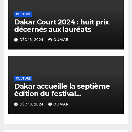
CULTURE
Dakar Court 2024 : huit prix
décernés aux lauréats
DÉC 16, 2024
OUMAR
CULTURE
Dakar accueille la septième
édition du festival
international de court-
DÉC 10, 2024
OUMAR
métrage