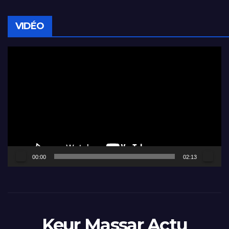
VIDÉO
Lecteur
vidéo
00:00
02:13
Keur Massar Actu