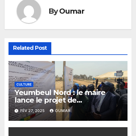
By
Oumar
Related Post
CULTURE
Yeumbeul Nord : le maire
lance le projet de
construction d’un centre
FÉV 27, 2025
OUMAR
socioculturel