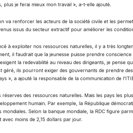
 plus je ferai mieux mon travail », a-t-elle ajouté.
on va renforcer les acteurs de la société civile et les perm
nus issus du secteur extractif pour améliorer les conditio
à exploiter nos ressources naturelles, il y a très longtem
ent, il faudrait que la jeunesse puisse prendre conscience 
t exigent la redevabilité au niveau des dirigeants, je pense
 géré, ils pourront exiger des gouvernants de prendre des
ays », a ajouté la responsable de la communication de l’ITI
es réserves des ressources naturelles. Mais les pays les pl
développement humain. Par exemple, la République démocrat
mondiales. Selon la banque mondiale, la RDC figure parmi
 avec moins de 2,15 dollars par jour.