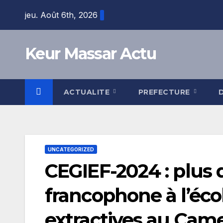
Skip
jeu. Août 6th, 2026
to
content
Keur Massar Actu
ACTUALITE
PREFECTURE
UNCATEGORIZED
CEGIEF-2024 : plus d
francophone à l’éco
extractives au Cam