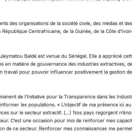
ts des organisations de la société civile, des médias et d
 République Centrafricaine, de la Guinée, de la Côte d’Ivoi
matou Baldé est venue du Sénégal. Elle a apprécié cette init
en matière de gouvernance des industries extractives, de l
 travail pour pouvoir influencer positivement la gestion d
nt de l’Initiative pour la Transparence dans les Industrie
 informer les populations. « L’objectif de ma présence ici 
es sur le secteur extractif. (…) Nos pays regorgent n’én
ecteur. C’est une occasion pour moi de renforcer mes capac
stion de ce secteur. Renforcer mes connaissances me perme