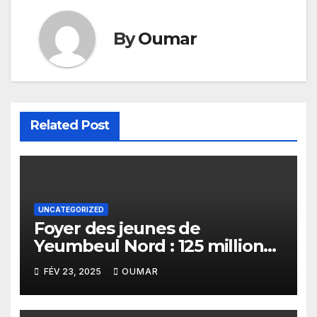
By
Oumar
Related Post
UNCATEGORIZED
Foyer des jeunes de
Yeumbeul Nord : 125 millions
FCFA pour un bâtiment de
FÉV 23, 2025
OUMAR
plus de 40 ans