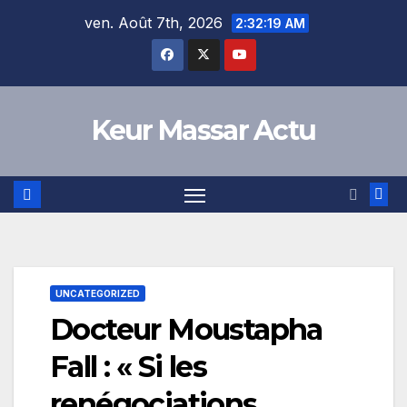
Skip
ven. Août 7th, 2026
2:32:20 AM
to
content
Keur Massar Actu
UNCATEGORIZED
Docteur Moustapha
Fall : « Si les
renégociations