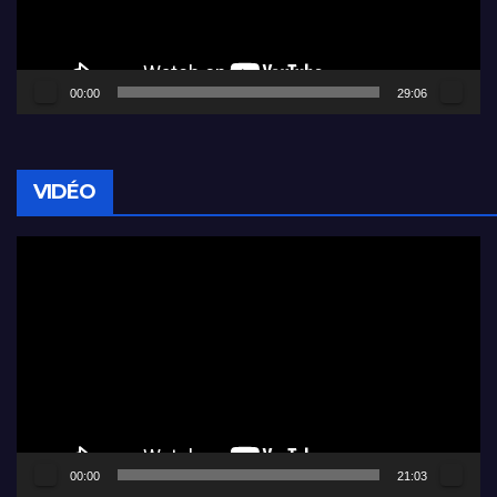
00:00
29:06
VIDÉO
Lecteur
vidéo
00:00
21:03