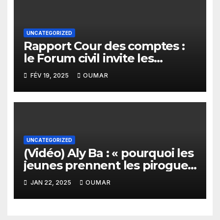
UNCATEGORIZED
Rapport Cour des comptes :
le Forum civil invite les
citoyens à s’engager pour
FÉV 19, 2025
OUMAR
que la lumière soit faite sur
les zones d’ombre
UNCATEGORIZED
(Vidéo) Aly Ba : « pourquoi les
jeunes prennent les pirogues
pour se rendre en Europe »
JAN 22, 2025
OUMAR