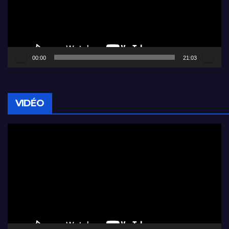
00:00
21:03
VIDÉO
Lecteur
vidéo