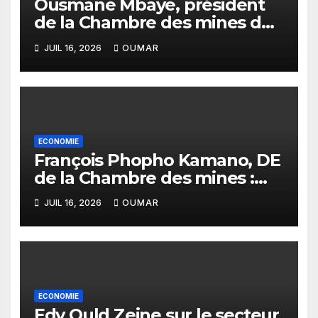
Ousmane Mbaye, président
de la Chambre des mines du
Sénégal : « C’est l’Etat qui doit
JUIL 16, 2026
OUMAR
assurer le financement des
infrastructures »
ECONOMIE
François Phopho Kamano, DE
de la Chambre des mines :
« la Guinée est aujourd’hui la
JUIL 16, 2026
OUMAR
meilleure des destinations »
ECONOMIE
Edy Ould Zeine sur le secteur