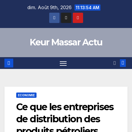
Skip
dim. Août 9th, 2026
11:13:55 AM
to
content
Keur Massar Actu
ECONOMIE
Ce que les entreprises
de distribution des
produits pétroliers