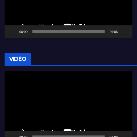
00:00
29:06
VIDÉO
Lecteur
vidéo