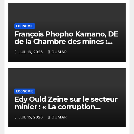
ECONOMIE
François Phopho Kamano, DE
de la Chambre des mines :
« la Guinée est aujourd’hui la
JUIL 16, 2026
OUMAR
meilleure des destinations »
ECONOMIE
Edy Ould Zeine sur le secteur
minier : « La corruption
n’existe pas en Mauritanie »
JUIL 15, 2026
OUMAR