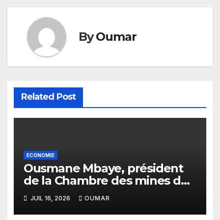
By
Oumar
Related Post
ECONOMIE
Ousmane Mbaye, président
de la Chambre des mines du
Sénégal : « C’est l’Etat qui doit
JUIL 16, 2026
OUMAR
assurer le financement des
infrastructures »