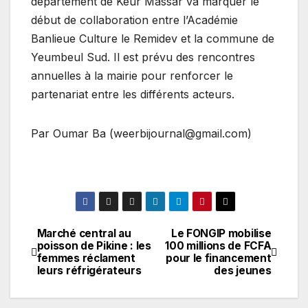
département de Keur Massar va marquer le
début de collaboration entre l’Académie
Banlieue Culture le Remidev et la commune de
Yeumbeul Sud. Il est prévu des rencontres
annuelles à la mairie pour renforcer le
partenariat entre les différents acteurs.
Par Oumar Ba (weerbijournal@gmail.com)
Marché central au
Le FONGIP mobilise
Navigation
poisson de Pikine : les
100 millions de FCFA
femmes réclament
pour le financement
de
leurs réfrigérateurs
des jeunes
l’article