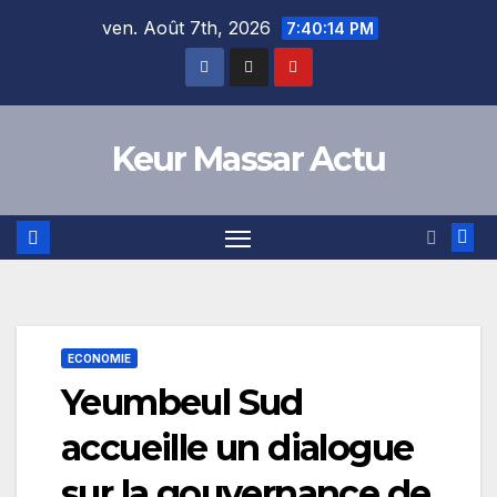
Skip
ven. Août 7th, 2026
7:40:14 PM
to
content
Keur Massar Actu
ECONOMIE
Yeumbeul Sud
accueille un dialogue
sur la gouvernance de