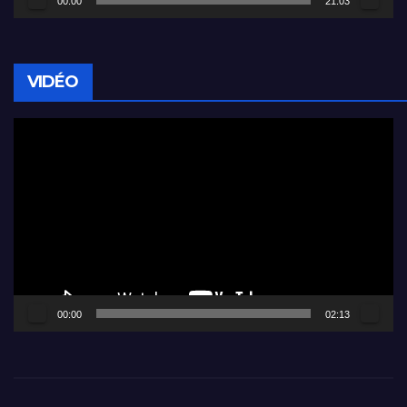
00:00
21:03
VIDÉO
Lecteur
vidéo
00:00
02:13