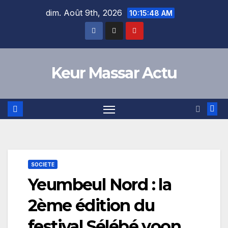
Skip
dim. Août 9th, 2026
10:15:48 AM
to
content
Keur Massar Actu
SOCIETE
Yeumbeul Nord : la
2ème édition du
festival Sélébé yoon