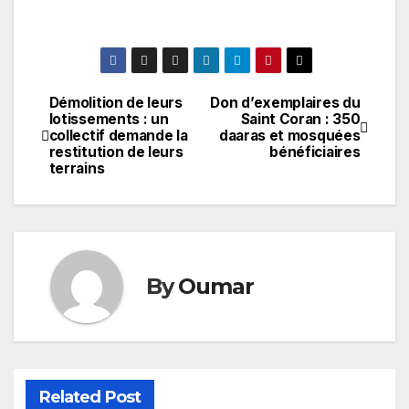
Démolition de leurs
Don d’exemplaires du
Navigation
lotissements : un
Saint Coran : 350
collectif demande la
daaras et mosquées
de
restitution de leurs
bénéficiaires
terrains
l’article
By
Oumar
Related Post