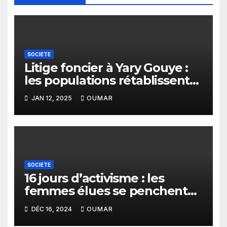
SOCIETE
Litige foncier à Yary Gouye :
les populations rétablissent
la vérité
JAN 12, 2025
OUMAR
SOCIETE
16 jours d’activisme : les
femmes élues se penchent
sur les violences faites aux
DÉC 16, 2024
OUMAR
filles et aux femmes