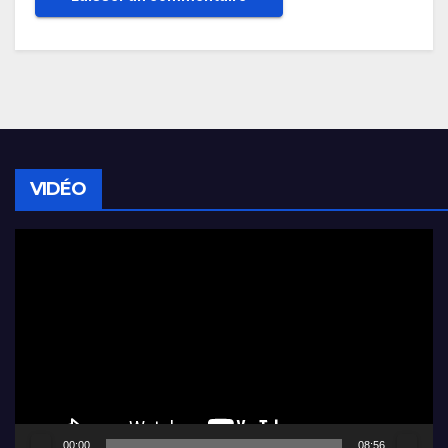
VIDÉO
Lecteur
vidéo
00:00
08:56