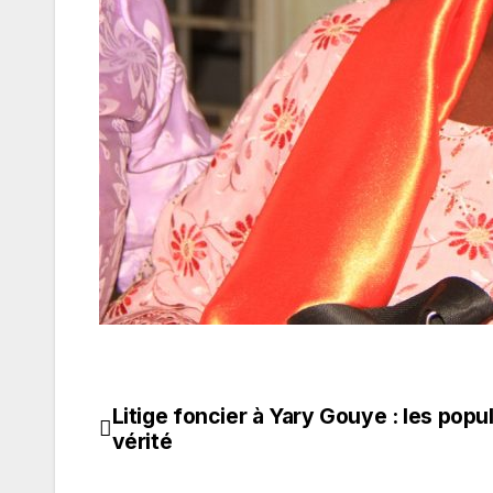
Litige foncier à Yary Gouye : les popul
Navigation
vérité
de