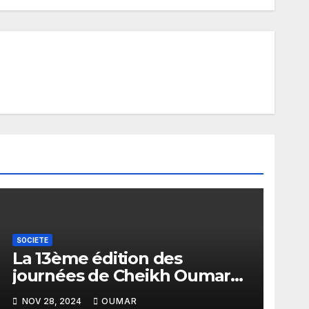
SOCIETE
La 13ème édition des
journées de Cheikh Oumar
Tall organisée les 29 et 30
NOV 28, 2024
OUMAR