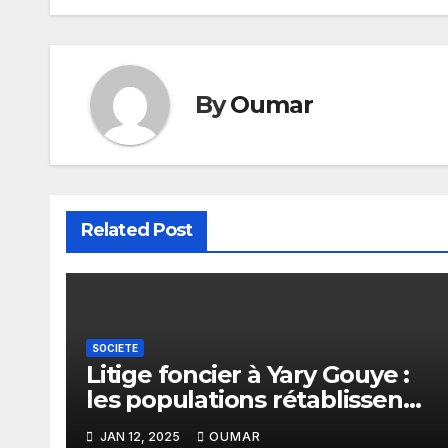
l’article
By
Oumar
Related Post
SOCIETE
Litige foncier à Yary Gouye :
les populations rétablissent
la vérité
JAN 12, 2025
OUMAR