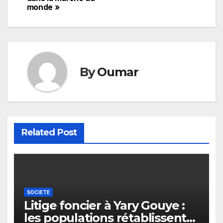
l’article
monde »
By
Oumar
Related Post
SOCIETE
Litige foncier à Yary Gouye :
les populations rétablissent