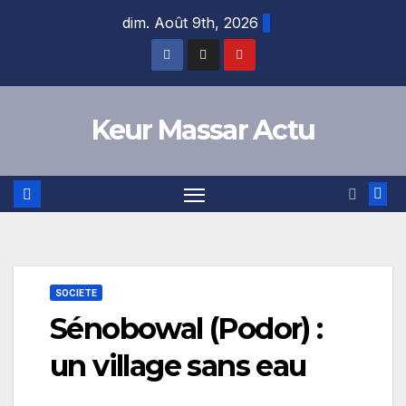
Skip
dim. Août 9th, 2026
to
content
Keur Massar Actu
SOCIETE
Sénobowal (Podor) :
un village sans eau