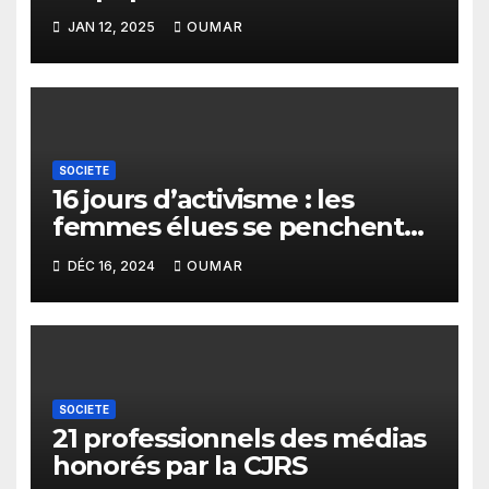
la vérité
JAN 12, 2025
OUMAR
SOCIETE
16 jours d’activisme : les
femmes élues se penchent
sur les violences faites aux
DÉC 16, 2024
OUMAR
filles et aux femmes
SOCIETE
21 professionnels des médias
honorés par la CJRS