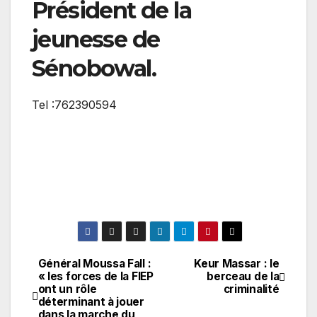
Président de la
jeunesse de
Sénobowal.
Tel :762390594
Général Moussa Fall :
Keur Massar : le
Navigation
« les forces de la FIEP
berceau de la
ont un rôle
criminalité
de
déterminant à jouer
dans la marche du