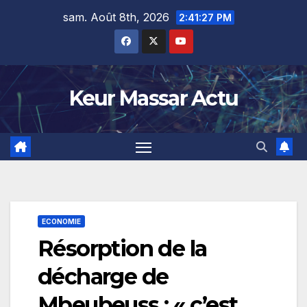
Skip
sam. Août 8th, 2026
2:41:27 PM
to
content
Keur Massar Actu
ECONOMIE
Résorption de la
décharge de
Mbeubeuss : « c’est