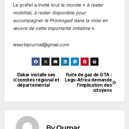
Le préfet a invité tout le monde «
à rester
mobilisé, à rester disponible pour
accompagner le Promoged dans la mise en
œuvre de cette importante initiative
».
weerbijournal@gmail.com
Dakar installe ses
Fuite de gaz de GTA :
Navigation
comités régional et
Legs-Africa demande
départemental
l’implication des
de
citoyens
l’article
By
Oumar