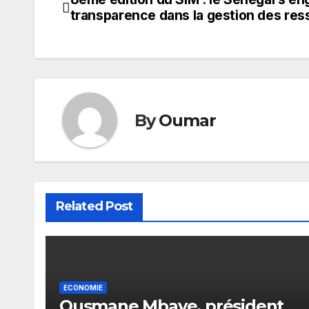
Navigation
transparence dans la gestion des res
de
l’article
By
Oumar
Related Post
ECONOMIE
Ousmane Mbaye, président