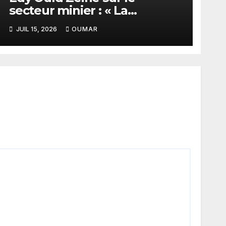
secteur minier : « La
corruption n’existe pas en
JUIL 15, 2026
OUMAR
Mauritanie »