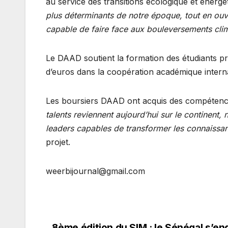
au service des transitions écologique et énergé
plus déterminants de notre époque, tout en ouvra
capable de faire face aux bouleversements clim
Le DAAD soutient la formation des étudiants p
d’euros dans la coopération académique interna
Les boursiers DAAD ont acquis des compétences
talents reviennent aujourd’hui sur le contine
leaders capables de transformer les connaissan
projet.
weerbijournal@gmail.com
8ème édition du SIM : le Sénégal s’en