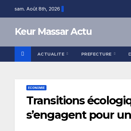
Skip
sam. Août 8th, 2026
to
content
Keur Massar Actu
ACTUALITE
PREFECTURE
ECONOMIE
Transitions écologi
s’engagent pour une