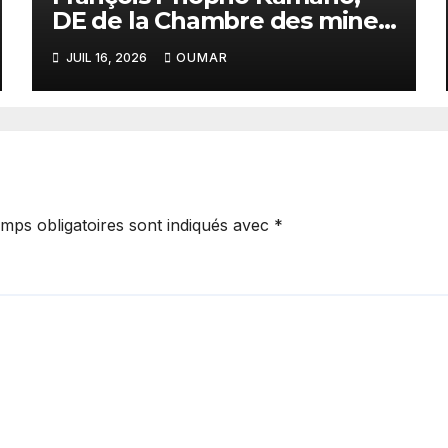
DE de la Chambre des mines
: « la Guinée est aujourd’hui
JUIL 16, 2026
OUMAR
la meilleure des
destinations »
mps obligatoires sont indiqués avec
*