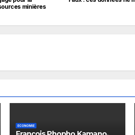
sources minières
ECONOMIE
François Phopho Kamano,