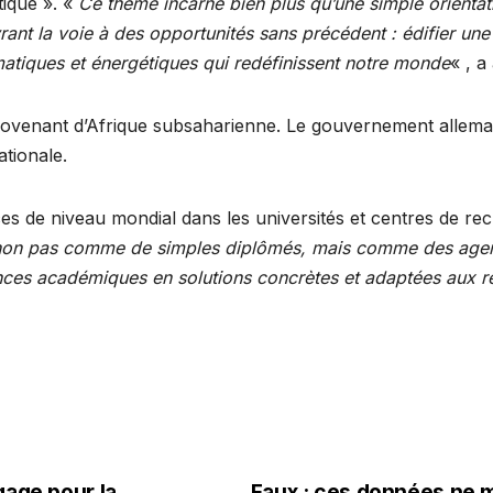
tique ». «
Ce thème incarne bien plus qu’une simple orientation
nt la voie à des opportunités sans précédent : édifier une A
atiques et énergétiques qui redéfinissent notre monde
« , 
rovenant d’Afrique subsaharienne. Le gouvernement alleman
tionale.
 de niveau mondial dans les universités et centres de rech
nt, non pas comme de simples diplômés, mais comme des age
ces académiques en solutions concrètes et adaptées aux ré
gage pour la
Faux : ces données ne m