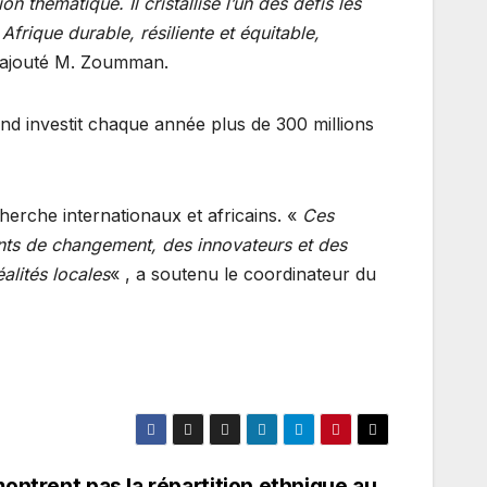
 thématique. Il cristallise l’un des défis les
frique durable, résiliente et équitable,
a ajouté M. Zoumman.
d investit chaque année plus de 300 millions
erche internationaux et africains. «
Ces
nts de changement, des innovateurs et des
alités locales
« , a soutenu le coordinateur du
ontrent pas la répartition ethnique au