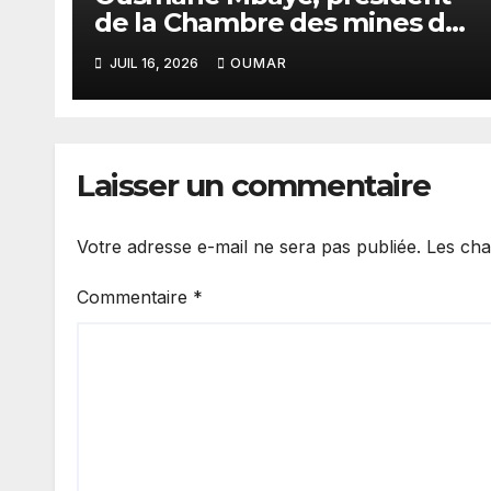
de la Chambre des mines du
Sénégal : « C’est l’Etat qui
JUIL 16, 2026
OUMAR
doit assurer le financement
des infrastructures »
Laisser un commentaire
Votre adresse e-mail ne sera pas publiée.
Les cha
Commentaire
*