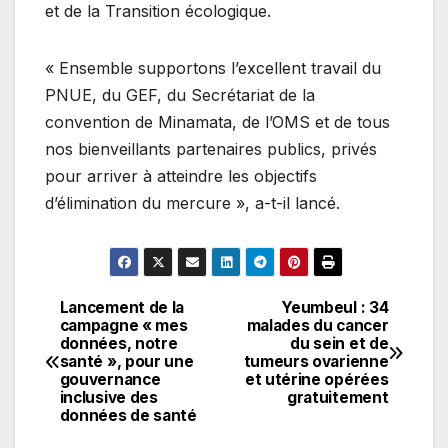
et de la Transition écologique.
« Ensemble supportons l’excellent travail du
PNUE, du GEF, du Secrétariat de la
convention de Minamata, de l’OMS et de tous
nos bienveillants partenaires publics, privés
pour arriver à atteindre les objectifs
d’élimination du mercure », a-t-il lancé.
Lancement de la
Yeumbeul : 34
Navigation
campagne « mes
malades du cancer
données, notre
du sein et de
de
santé », pour une
tumeurs ovarienne
gouvernance
et utérine opérées
l’article
inclusive des
gratuitement
données de santé