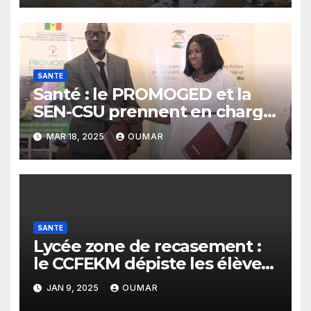
SANTE
Santé : le PROMOGED et la
SEN-CSU prennent en charge
les récupérateurs de
MAR 18, 2025
OUMAR
Mbeubeuss
SANTE
Lycée zone de recasement :
le CCFEKM dépiste les élèves
du VIH
JAN 9, 2025
OUMAR