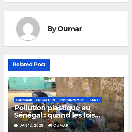
By
Oumar
Related Post
ECONOMIE
EDUCATION
ENVIRONNEMENT
SANTE
Pollution plastique au
Sénégal : quand les lois
restent sans effet
JAN 12, 2026
OUMAR