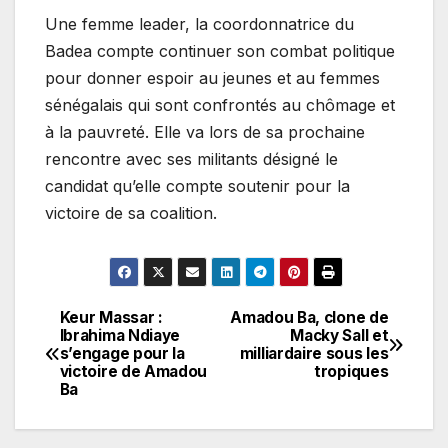
Une femme leader, la coordonnatrice du
Badea compte continuer son combat politique
pour donner espoir au jeunes et au femmes
sénégalais qui sont confrontés au chômage et
à la pauvreté. Elle va lors de sa prochaine
rencontre avec ses militants désigné le
candidat qu’elle compte soutenir pour la
victoire de sa coalition.
Keur Massar :
Amadou Ba, clone de
Navigation
Ibrahima Ndiaye
Macky Sall et
s’engage pour la
milliardaire sous les
de
victoire de Amadou
tropiques
Ba
l’article