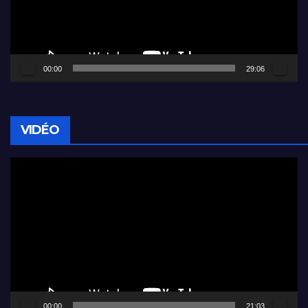
00:00
29:06
VIDÉO
Lecteur
vidéo
00:00
21:03