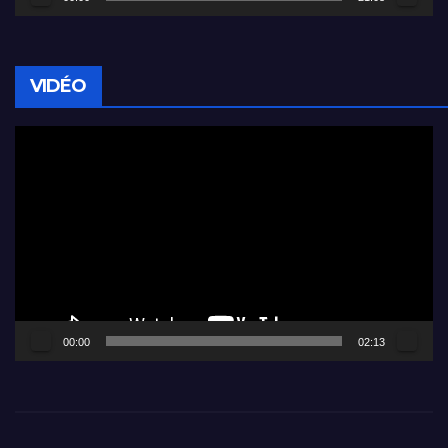
VIDÉO
Lecteur
vidéo
00:00
02:13