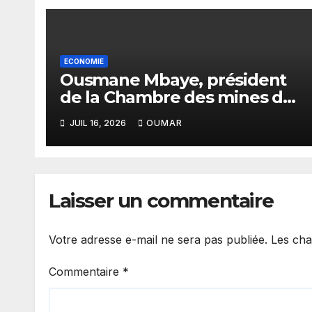
ECONOMIE
Ousmane Mbaye, président
de la Chambre des mines du
Sénégal : « C’est l’Etat qui
JUIL 16, 2026
OUMAR
doit assurer le financement
des infrastructures »
Laisser un commentaire
Votre adresse e-mail ne sera pas publiée.
Les cha
Commentaire
*