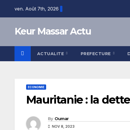
Skip
ven. Août 7th, 2026
to
content
Keur Massar Actu
ACTUALITE
PREFECTURE
ECONOMIE
Mauritanie : la det
By
Oumar
NOV 8, 2023