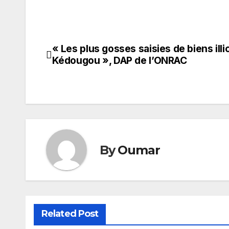
« Les plus gosses saisies de biens illi
Navigation
Kédougou », DAP de l’ONRAC
de
l’article
By
Oumar
Related Post