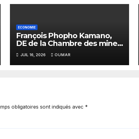
ECONOMIE
François Phopho Kamano,
DE de la Chambre des mines
: « la Guinée est aujourd’hui
JUIL 16, 2026
OUMAR
la meilleure des
destinations »
mps obligatoires sont indiqués avec
*