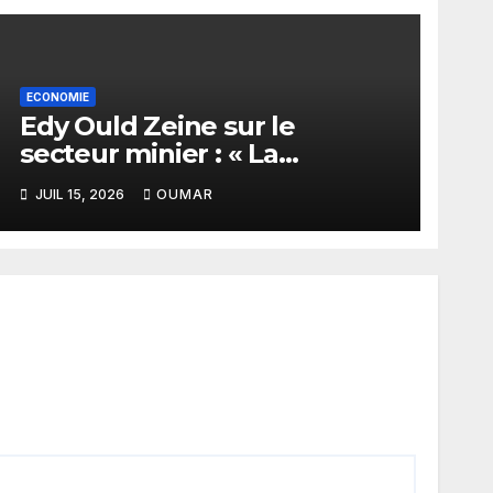
ECONOMIE
Edy Ould Zeine sur le
secteur minier : « La
corruption n’existe pas en
JUIL 15, 2026
OUMAR
Mauritanie »