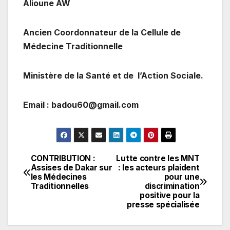
Alioune AW
Ancien Coordonnateur de la Cellule de
Médecine Traditionnelle
Ministère de la Santé et de l’Action Sociale.
Email : badou60@gmail.com
CONTRIBUTION :
Lutte contre les MNT
Navigation
Assises de Dakar sur
: les acteurs plaident
les Médecines
pour une
de
Traditionnelles
discrimination
positive pour la
l’article
presse spécialisée