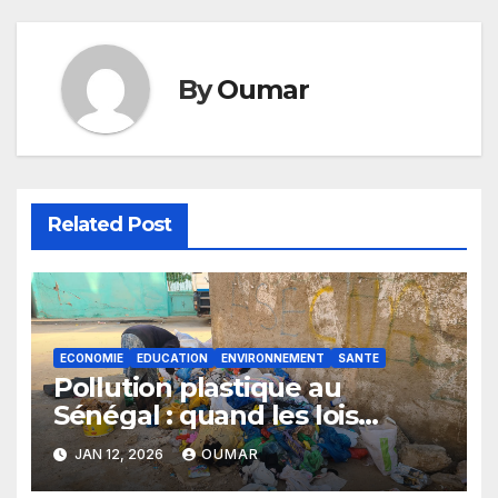
By
Oumar
Related Post
ECONOMIE
EDUCATION
ENVIRONNEMENT
SANTE
Pollution plastique au
Sénégal : quand les lois
restent sans effet
JAN 12, 2026
OUMAR