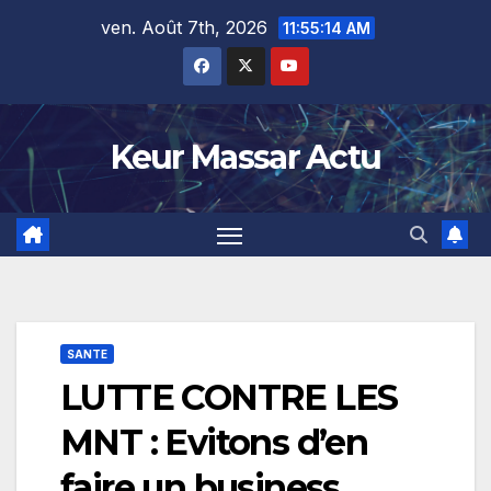
Skip
ven. Août 7th, 2026
11:55:15 AM
to
content
Keur Massar Actu
SANTE
LUTTE CONTRE LES
MNT : Evitons d’en
faire un business