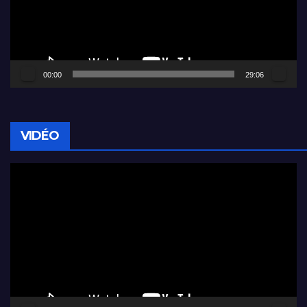
00:00
29:06
VIDÉO
Lecteur
vidéo