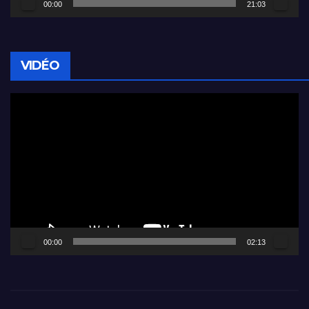
00:00
21:03
VIDÉO
Lecteur
vidéo
00:00
02:13