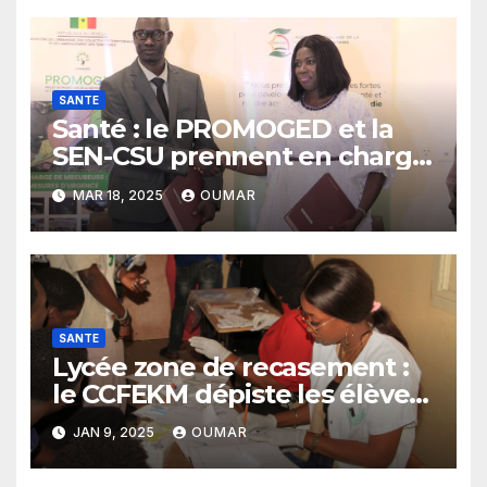
SANTE
Santé : le PROMOGED et la
SEN-CSU prennent en charge
les récupérateurs de
MAR 18, 2025
OUMAR
Mbeubeuss
SANTE
Lycée zone de recasement :
le CCFEKM dépiste les élèves
du VIH
JAN 9, 2025
OUMAR