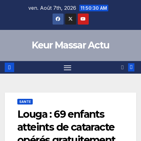
Skip
ven. Août 7th, 2026
11:50:30 AM
to
content
Keur Massar Actu
SANTE
Louga : 69 enfants
atteints de cataracte
opérés gratuitement