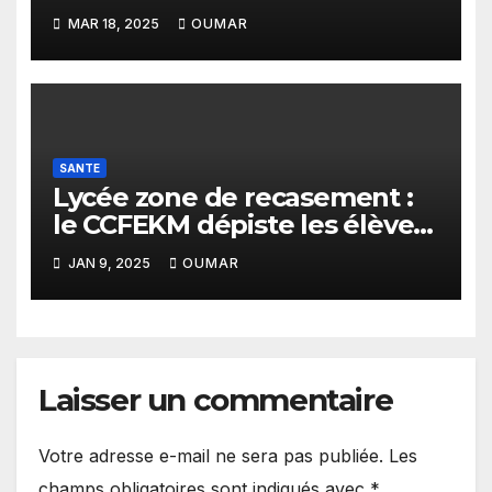
les récupérateurs de
MAR 18, 2025
OUMAR
Mbeubeuss
SANTE
Lycée zone de recasement :
le CCFEKM dépiste les élèves
du VIH
JAN 9, 2025
OUMAR
Laisser un commentaire
Votre adresse e-mail ne sera pas publiée.
Les
champs obligatoires sont indiqués avec
*