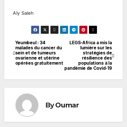
Aly Saleh
Yeumbeul : 34
LEGS-Africa a mis la
Navigation
malades du cancer du
lumière sur les
sein et de tumeurs
stratégies de
de
ovarienne et utérine
résilience des
opérées gratuitement
populations à la
l’article
pandémie de Covid-19
By
Oumar