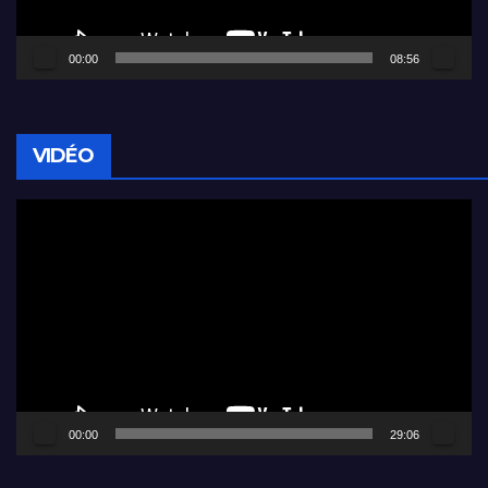
00:00
08:56
VIDÉO
Lecteur
vidéo
00:00
29:06