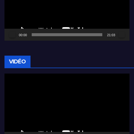
00:00
21:03
VIDÉO
Lecteur
vidéo