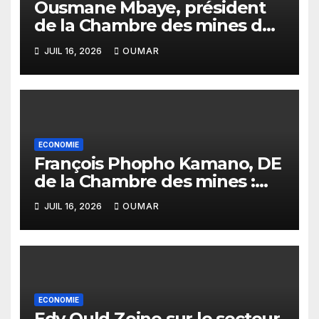
Ousmane Mbaye, président
de la Chambre des mines du
Sénégal : « C’est l’Etat qui doit
JUIL 16, 2026
OUMAR
assurer le financement des
infrastructures »
ECONOMIE
François Phopho Kamano, DE
de la Chambre des mines :
« la Guinée est aujourd’hui la
JUIL 16, 2026
OUMAR
meilleure des destinations »
ECONOMIE
Edy Ould Zeine sur le secteur