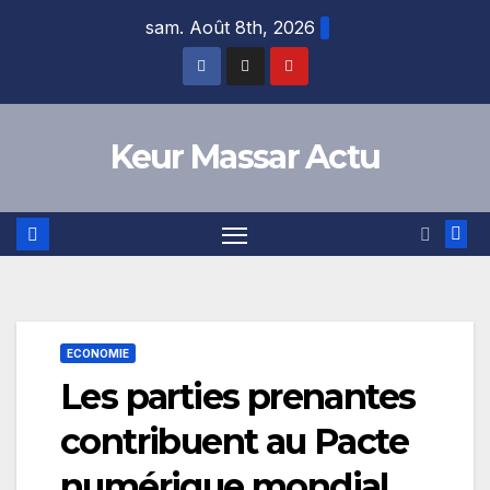
Skip
sam. Août 8th, 2026
to
content
Keur Massar Actu
ECONOMIE
Les parties prenantes
contribuent au Pacte
numérique mondial