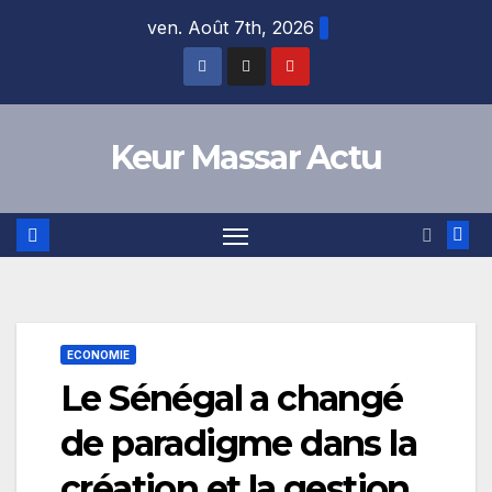
Skip
ven. Août 7th, 2026
to
content
Keur Massar Actu
ECONOMIE
Le Sénégal a changé
de paradigme dans la
création et la gestion