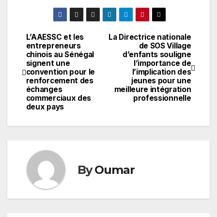
L’AAESSC et les
La Directrice nationale
Navigation
entrepreneurs
de SOS Village
chinois au Sénégal
d’enfants souligne
de
signent une
l’importance de
convention pour le
l’implication des
l’article
renforcement des
jeunes pour une
échanges
meilleure intégration
commerciaux des
professionnelle
deux pays
By
Oumar