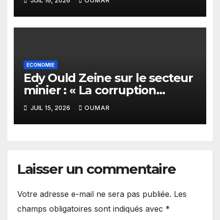
JUIL 16, 2026
OUMAR
meilleure des destinations »
ECONOMIE
Edy Ould Zeine sur le secteur
minier : « La corruption
n’existe pas en Mauritanie »
JUIL 15, 2026
OUMAR
Laisser un commentaire
Votre adresse e-mail ne sera pas publiée.
Les
champs obligatoires sont indiqués avec
*