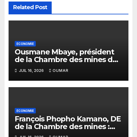
Related Post
ECONOMIE
Ousmane Mbaye, président
de la Chambre des mines du
Sénégal : « C’est l’Etat qui doit
JUIL 16, 2026
OUMAR
assurer le financement des
infrastructures »
ECONOMIE
François Phopho Kamano, DE
de la Chambre des mines :
« la Guinée est aujourd’hui la