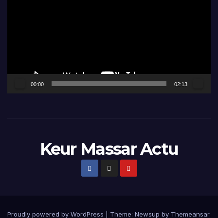
vidéo
00:00
02:13
Keur Massar Actu
Proudly powered by WordPress
|
Theme:
Newsup
by
Themeansar
.