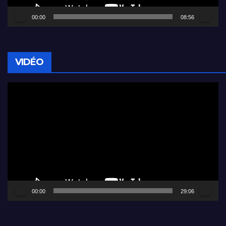
00:00
08:56
VIDÉO
Lecteur
vidéo
00:00
29:06