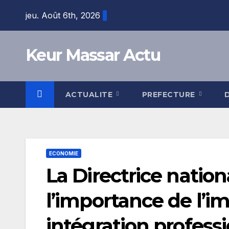
Skip
jeu. Août 6th, 2026
to
content
Keur Massar Actu
ACTUALITE
PREFECTURE
ECONOMIE
La Directrice natio
l’importance de l’i
intégration profess