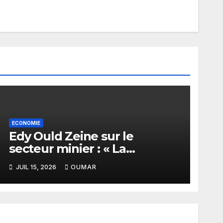
ECONOMIE
Edy Ould Zeine sur le
secteur minier : « La
corruption n’existe pas en
JUIL 15, 2026
OUMAR
Mauritanie »