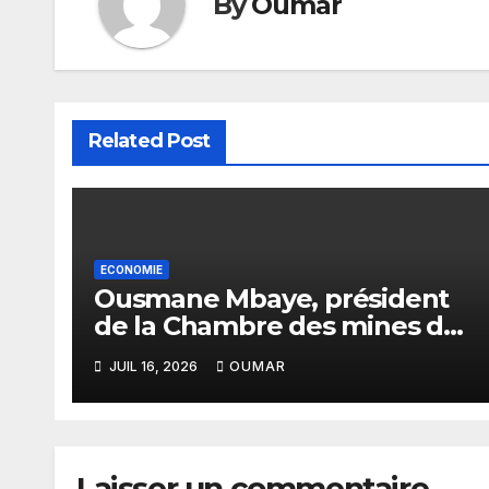
By
Oumar
Related Post
ECONOMIE
Ousmane Mbaye, président
de la Chambre des mines du
Sénégal : « C’est l’Etat qui
JUIL 16, 2026
OUMAR
doit assurer le financement
des infrastructures »
Laisser un commentaire