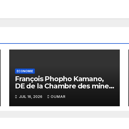
ECONOMIE
François Phopho Kamano,
DE de la Chambre des mines
: « la Guinée est aujourd’hui
JUIL 16, 2026
OUMAR
la meilleure des
destinations »