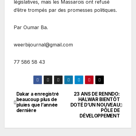
législatives, mais les Massarois ont refusé
d’être trompés par des promesses politiques.
Par Oumar Ba.
weerbijournal@gmail.com
77 586 58 43
Dakar a enregistré
23 ANS DE RENNDO:
Navigation
beaucoup plus de
HALWAR BIENTÔT
pluies que l’année
DOTÉ D’UN NOUVEAU
de
dernière
PÔLE DE
DÉVELOPPEMENT
l’article