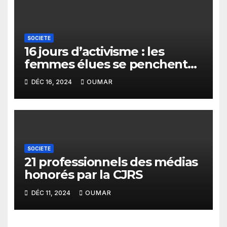
SOCIETE
16 jours d’activisme : les
femmes élues se penchent
sur les violences faites aux
DÉC 16, 2024
OUMAR
filles et aux femmes
SOCIETE
21 professionnels des médias
honorés par la CJRS
DÉC 11, 2024
OUMAR