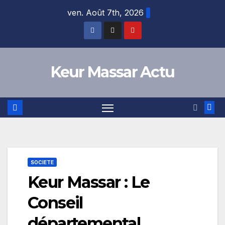
Skip
ven. Août 7th, 2026
to
content
Keur Massar Actu
SOCIETE
Keur Massar : Le
Conseil
départemental