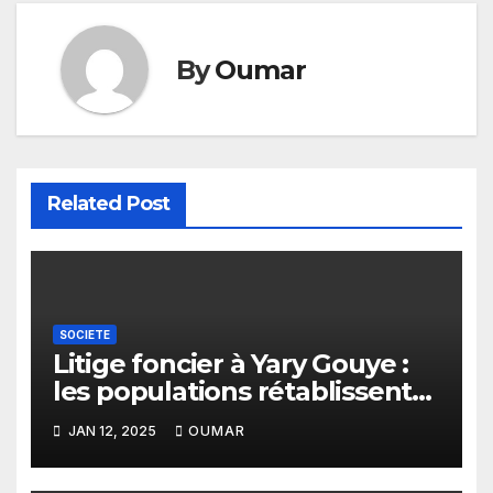
By
Oumar
Related Post
SOCIETE
Litige foncier à Yary Gouye :
les populations rétablissent
la vérité
JAN 12, 2025
OUMAR