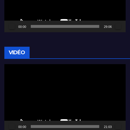
00:00
29:06
VIDÉO
Lecteur
vidéo
00:00
21:03