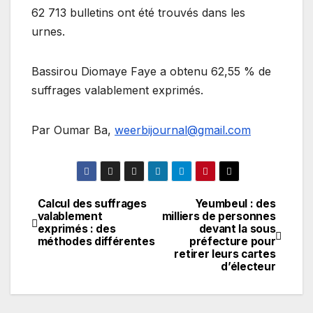
62 713 bulletins ont été trouvés dans les
urnes.
Bassirou Diomaye Faye a obtenu 62,55 % de
suffrages valablement exprimés.
Par Oumar Ba,
weerbijournal@gmail.com
Calcul des suffrages
Yeumbeul : des
Navigation
valablement
milliers de personnes
exprimés : des
devant la sous
de
méthodes différentes
préfecture pour
retirer leurs cartes
l’article
d’électeur