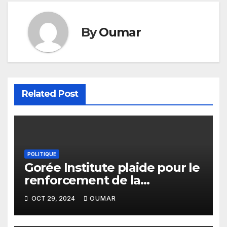
By
Oumar
Related Post
POLITIQUE
Gorée Institute plaide pour le
renforcement de la
collaboration entre les OSC et
OCT 29, 2024
OUMAR
la CEDEAO en matière de
démocratie et de la bonne