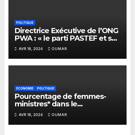
gouvernance en Afrique de
l’Ouest
POLITIQUE
Directrice Exécutive de l’ONG
PWA : « le parti PASTEF et sa
coalition sont très masculins
AVR 18, 2024
OUMAR
»
ECONOMIE
POLITIQUE
Pourcentage de femmes-
ministres* dans le
gouvernement de Sonko : Le
AVR 18, 2024
OUMAR
plus bas niveau depuis 2012