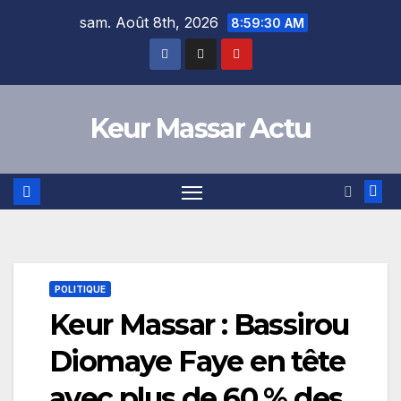
Skip
sam. Août 8th, 2026
8:59:30 AM
to
content
Keur Massar Actu
POLITIQUE
Keur Massar : Bassirou
Diomaye Faye en tête
avec plus de 60 % des